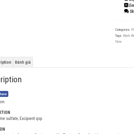
Em
Sk
Categories:
P
Tags:
Bệnh A
Tiêm
iption
Đánh giá
ription
on.
ITION
e sulfate, Excipient qsp.
ION