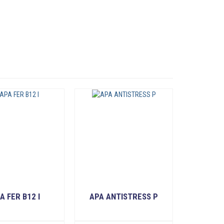
A FER B12 I
APA ANTISTRESS P
READ MORE
READ MORE