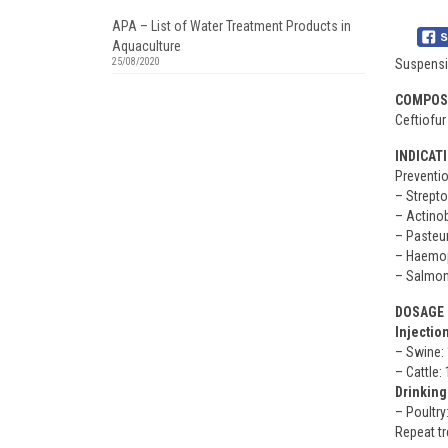
APA – List of Water Treatment Products in
Aquaculture
Suspensi
25/08/2020
COMPOS
Ceftiofur
INDICAT
Preventio
– Strepto
– Actino
– Pasteur
– Haemop
– Salmon
DOSAGE 
Injection
– Swine: 
– Cattle:
Drinking
– Poultry:
Repeat tr