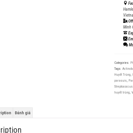
Fa
Hamle
Vietn
Off
Minh 
Ex
Em
Ms
Categories:
P
Tags:
Actinob
Huyết Trùng
,
parasuis
,
Pas
Streptococcus
huyết trùng
,
iption
Đánh giá
ription