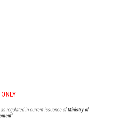
 ONLY
 as regulated in current issuance of
Ministry of
opment
”