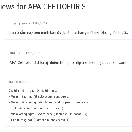
views for
APA CEFTIOFUR S
thuy nguyen
–
18/08/2016
Sản phẩm này bên mình bán được lắm, vì hàng mới nên không lờn thuốc
TINOES
–
10/08/2016
APA Ceftiofur S điều trị nhiễm trùng hô hấp trên heo hiệu quả, an toàn!
APA
–
06/08/2016
Đặc trị nhiễm trùng hô hấp trên heo:
– Viêm màng não (Streptococcus suis type 2).
– Viêm phổi – màng phổi (Actinobacillus pleuropneumonia).
– Tụ huyết trùng (Pasteurella multocida).
– Viêm xoang ngực – xoang bụng (Haemophilus parasuis).
– Phó thương hàn (Salmonella choleraesuis).