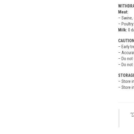
WITHDRA
Meat:
– Swine, 
– Poultry
Milk:
0 da
CAUTIO
– Early t
– Accurat
– Do not 
– Do not 
STORAG
– Store in
– Store i
“