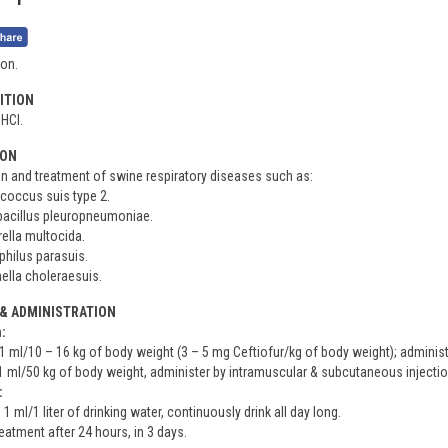
on.
ITION
 HCl.
ION
n and treatment of swine respiratory diseases such as:
coccus suis type 2.
bacillus pleuropneumoniae.
ella multocida.
hilus parasuis.
ella choleraesuis.
& ADMINISTRATION
:
1 ml/10 – 16 kg of body weight (3 – 5 mg Ceftiofur/kg of body weight); administe
 1 ml/50 kg of body weight, administer by intramuscular & subcutaneous injectio
:
 1 ml/1 liter of drinking water, continuously drink all day long.
eatment after 24 hours, in 3 days.