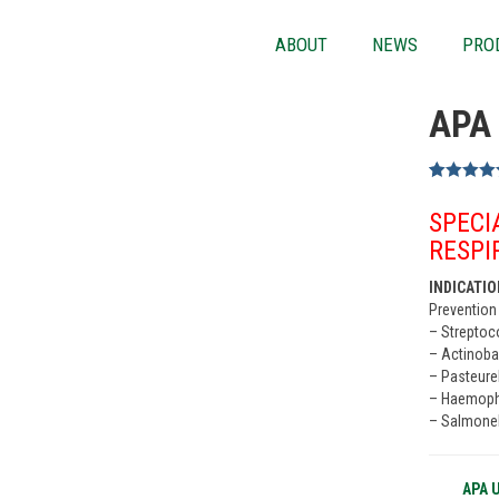
ABOUT
NEWS
PRO
APA
Rated
3
5.00
out of 5
SPECI
based on
customer
RESPI
ratings
INDICATI
Prevention
– Streptoc
– Actinoba
– Pasteure
– Haemophi
– Salmonel
APA 