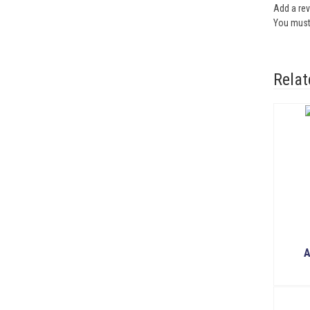
Add a re
You mus
Relat
A