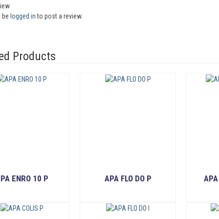
view
t be
logged in
to post a review.
ed Products
PA ENRO 10 P
APA FLO DO P
APA
READ MORE
READ MORE