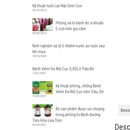
Kỹ thuật nuôi Lợn Nái Sinh Con
06/10/2016
Phòng và trị bệnh do vi khuẩn
E.coli trên gia cầm
30/09/2016
Kinh nghiệm xử lý ô nhiễm nước ao nuôi sau
khi mưa
18/05/2020
Bệnh Viêm Da Nổi Cục (LSD) ở Trâu Bò
15/01/2021
Kỹ thuật phòng, chống Bệnh
Viêm Da Nổi Cục trên Trâu, Bò
13/09/2021
Bộ sản phẩm được ưa chuộng
Descr
trong phòng trị Bệnh Đường
Tiêu Hóa của Tôm
Desc
04/10/2021