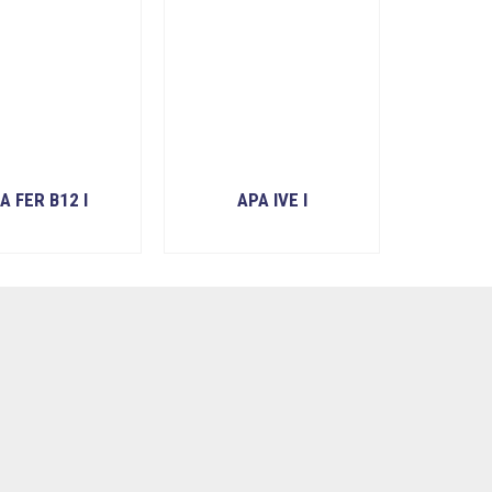
A FER B12 I
APA IVE I
READ MORE
READ MORE