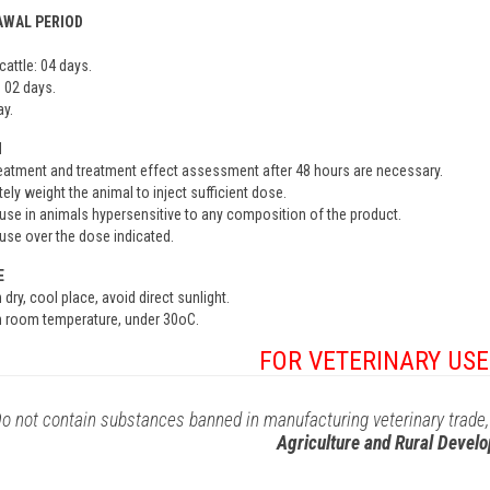
WAL PERIOD
cattle: 04 days.
: 02 days.
y.
N
reatment and treatment effect assessment after 48 hours are necessary.
ely weight the animal to inject sufficient dose.
use in animals hypersensitive to any composition of the product.
use over the dose indicated.
E
 dry, cool place, avoid direct sunlight.
n room temperature, under 30oC.
FOR VETERINARY USE
Do not contain substances banned in manufacturing veterinary trade,
Agriculture and Rural Devel