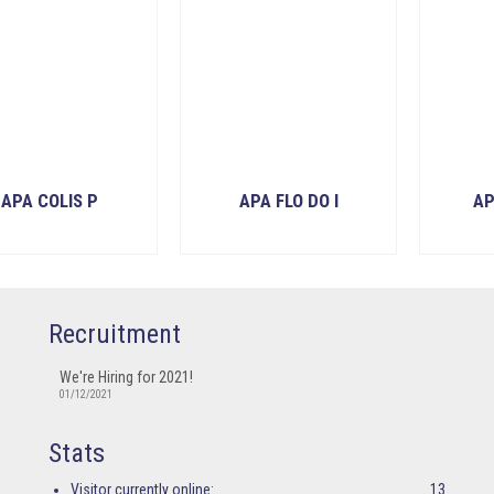
APA COLIS P
APA FLO DO I
AP
READ MORE
READ MORE
Recruitment
We're Hiring for 2021!
01/12/2021
Stats
Visitor currently online:
13