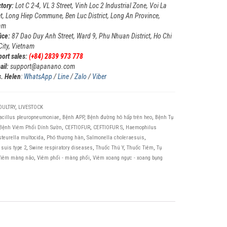
ctory:
Lot C 2-4, VL 3 Street, Vinh Loc 2 Industrial Zone, Voi La
t, Long Hiep Commune, Ben Luc District, Long An Province,
am
ice:
87 Dao Duy Anh Street, Ward 9, Phu Nhuan District, Ho Chi
City, Vietnam
port sales:
(+84) 2839 973 778
ail:
support@apanano.com
. Helen
:
WhatsApp
/
Line
/
Zalo
/
Viber
OULTRY
,
LIVESTOCK
acillus pleuropneumoniae
,
Bệnh APP
,
Bệnh đường hô hấp trên heo
,
Bệnh Tụ
Bệnh Viêm Phổi Dính Sườn
,
CEFTIOFUR
,
CEFTIOFUR S
,
Haemophilus
teurella multocida
,
Phó thương hàn
,
Salmonella choleraesuis
,
 suis type 2
,
Swine respiratory diseases
,
Thuốc Thú Y
,
Thuốc Tiêm
,
Tụ
Viêm màng não
,
Viêm phổi - màng phổi
,
Viêm xoang ngực - xoang bụng