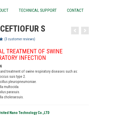
DUCT
TECHNICAL SUPPORT
CONTACT
 CEFTIOFUR S
(
3
customer reviews)
AL TREATMENT OF SWINE
RATORY INFECTION
ON
 and treatment of swine respiratory diseases such as:
occus suis type 2.
cillus pleuropneumoniae.
lla multocida.
lus parasuis.
la choleraesuis.
United Nano Technology Co.,LTD