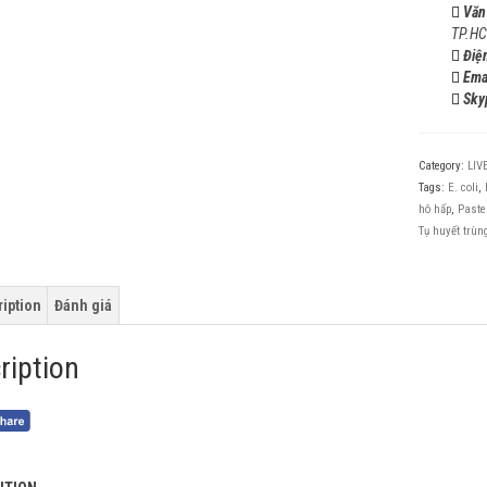
Văn
TP.H
Điện
Ema
Sky
Category:
LIV
Tags:
E. coli
,
hô hấp
,
Paste
Tụ huyết trùn
iption
Đánh giá
ription