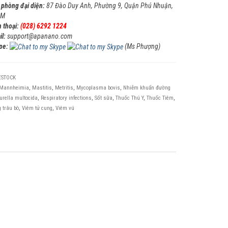
 phòng đại diện:
87 Đào Duy Anh, Phường 9, Quận Phú Nhuận,
CM
 thoại:
(028) 6292 1224
il:
support@apanano.com
pe:
(Ms Phượng)
ESTOCK
Mannheimia
,
Mastitis
,
Metritis
,
Mycoplasma bovis
,
Nhiễm khuẩn đường
urella multocida
,
Respiratory infections
,
Sốt sữa
,
Thuốc Thú Y
,
Thuốc Tiêm
,
g trâu bò
,
Viêm tử cung
,
Viêm vú