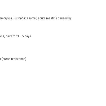
emolytica, Histophilus somni
; acute mastitis caused by
ns, daily for 3 – 5 days.
 (cross resistance).