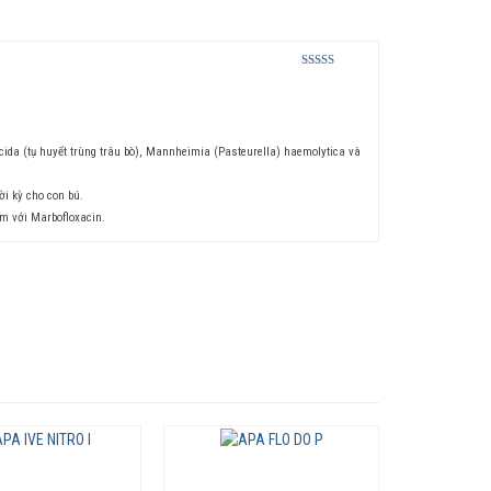
Rated
5
out
of 5
ida (tụ huyết trùng trâu bò), Mannheimia (Pasteurella) haemolytica và
ời kỳ cho con bú.
ảm với Marbofloxacin.