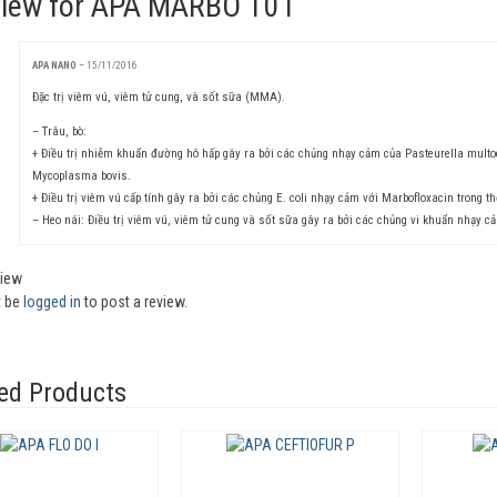
view for
APA MARBO 10 I
APA NANO
–
15/11/2016
Đặc trị viêm vú, viêm tử cung, và sốt sữa (MMA).
– Trâu, bò:
+ Điều trị nhiễm khuẩn đường hô hấp gây ra bởi các chủng nhạy cảm của Pasteurella multoc
Mycoplasma bovis.
+ Điều trị viêm vú cấp tính gây ra bởi các chủng E. coli nhạy cảm với Marbofloxacin trong th
– Heo nái: Điều trị viêm vú, viêm tử cung và sốt sữa gây ra bởi các chủng vi khuẩn nhạy c
view
t be
logged in
to post a review.
ed Products