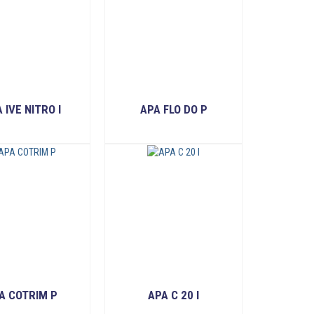
 IVE NITRO I
APA FLO DO P
READ MORE
READ MORE
A COTRIM P
APA C 20 I