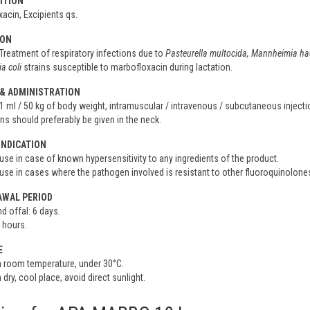
ITION
acin, Excipients qs.
ION
 Treatment of respiratory infections due to
Pasteurella multocida, Mannheimia ha
a coli
strains susceptible to marbofloxacin during lactation.
& ADMINISTRATION
 1 ml / 50 kg of body weight, intramuscular / intravenous / subcutaneous injectio
ons should preferably be given in the neck.
NDICATION
use in case of known hypersensitivity to any ingredients of the product.
use in cases where the pathogen involved is resistant to other fluoroquinolones
WAL PERIOD
d offal: 6 days.
6 hours.
E
n room temperature, under 30°C.
 dry, cool place, avoid direct sunlight.