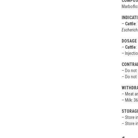
COMPOS
Marboflox
INDICAT
–
Cattle
:
Escherichi
DOSAGE 
–
Cattle
:
– Injecti
CONTRAI
– Do not 
– Do not 
WITHDRA
– Meat an
– Milk: 3
STORAG
– Store i
– Store in