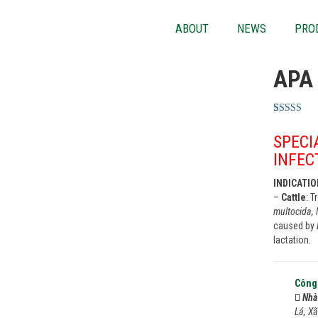
ABOUT
NEWS
PRO
APA
Rated
1
5.00
out of 5
SPECI
based on
customer
INFEC
rating
INDICATI
–
Cattle
: 
multocida,
caused by
lactation.
Công
Nhà
Lá, X