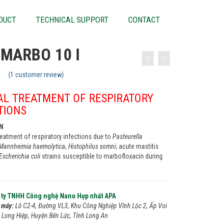
DUCT
TECHNICAL SUPPORT
CONTACT
 MARBO 10 I
(
1
customer review)
AL TREATMENT OF RESPIRATORY
TIONS
ON
Treatment of respiratory infections due to
Pasteurella
 Mannheimia haemolytica, Histophilus somni
; acute mastitis
Escherichia coli
strains susceptible to marbofloxacin during
 ty TNHH Công nghệ Nano Hợp nhất APA
 máy:
Lô C2-4, Đường VL3, Khu Công Nghiệp Vĩnh Lộc 2, Ấp Voi
ã Long Hiệp, Huyện Bến Lức, Tỉnh Long An