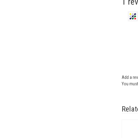
1 re
Add a re
You mus
Relat