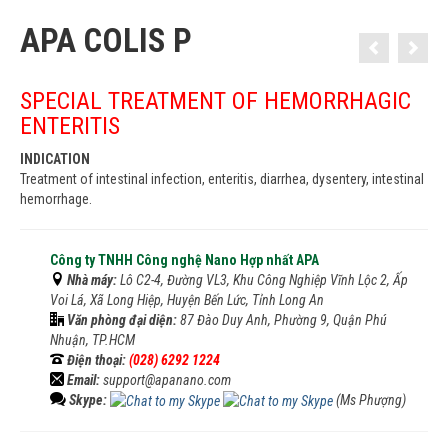
APA COLIS P
SPECIAL TREATMENT OF HEMORRHAGIC
ENTERITIS
INDICATION
Treatment of intestinal infection, enteritis, diarrhea, dysentery, intestinal
hemorrhage.
Công ty TNHH Công nghệ Nano Hợp nhất APA
Nhà máy:
Lô C2-4, Đường VL3, Khu Công Nghiệp Vĩnh Lộc 2, Ấp
Voi Lá, Xã Long Hiệp, Huyện Bến Lức, Tỉnh Long An
Văn phòng đại diện:
87 Đào Duy Anh, Phường 9, Quận Phú
Nhuận, TP.HCM
Điện thoại:
(028) 6292 1224
Email:
support@apanano.com
Skype:
(Ms Phượng)