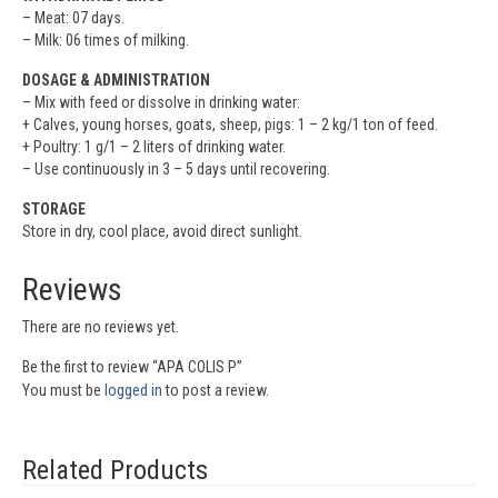
– Meat: 07 days.
– Milk: 06 times of milking.
DOSAGE & ADMINISTRATION
– Mix with feed or dissolve in drinking water:
+ Calves, young horses, goats, sheep, pigs: 1 – 2 kg/1 ton of feed.
+ Poultry: 1 g/1 – 2 liters of drinking water.
– Use continuously in 3 – 5 days until recovering.
STORAGE
Store in dry, cool place, avoid direct sunlight.
Reviews
There are no reviews yet.
Be the first to review “APA COLIS P”
You must be
logged in
to post a review.
Related Products