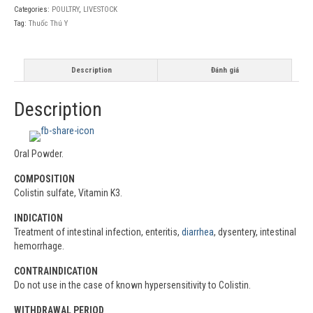
Categories:
POULTRY
,
LIVESTOCK
Tag:
Thuốc Thú Y
Description
Đánh giá
Description
Oral Powder.
COMPOSITION
Colistin sulfate, Vitamin K3.
INDICATION
Treatment of intestinal infection, enteritis,
diarrhea
, dysentery, intestinal
hemorrhage.
CONTRAINDICATION
Do not use in the case of known hypersensitivity to Colistin.
WITHDRAWAL PERIOD