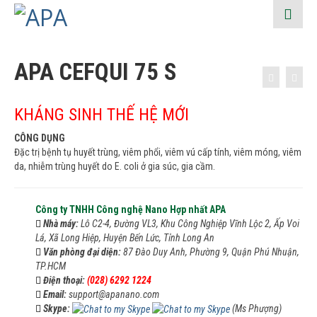
APA CEFQUI 75 S
KHÁNG SINH THẾ HỆ MỚI
CÔNG DỤNG
Đặc trị bệnh tụ huyết trùng, viêm phổi, viêm vú cấp tính, viêm móng, viêm
da, nhiễm trùng huyết do E. coli ở gia súc, gia cầm.
Công ty TNHH Công nghệ Nano Hợp nhất APA
Nhà máy:
Lô C2-4, Đường VL3, Khu Công Nghiệp Vĩnh Lộc 2, Ấp Voi
Lá, Xã Long Hiệp, Huyện Bến Lức, Tỉnh Long An
Văn phòng đại diện:
87 Đào Duy Anh, Phường 9, Quận Phú Nhuận,
TP.HCM
Điện thoại:
(028) 6292 1224
Email:
support@apanano.com
Skype:
(Ms Phượng)