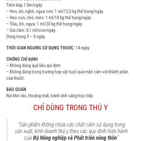
Tiêm bắp 1 lần/ngày:
– Heo, bê, nghé, ngựa con: 1 ml/12,5 kg thể trọng/ngày.
– Heo con, chó, mèo: 1 ml/10 kg thể trọng/ngày.
– Trâu, bò, ngựa: 1 ml/20 kg thể trọng/ngày.
– Gia cầm: 0,1 ml/con/ngày.
Dùng trong 3 – 5 ngày.
THỜI GIAN NGƯNG SỬ DỤNG THUỐC:
14 ngày.
CHỐNG CHỈ ĐỊNH
– Không dùng quá liều qui định.
– Không dùng trong trường hợp vật nuôi quá mẫn cảm với thành phần
của thuốc.
BẢO QUẢN
Nơi khô ráo, thoáng mát, tránh ánh sáng trực tiếp.
CHỈ DÙNG TRONG THÚ Y
“Sản phẩm không chứa các chất cấm sử dụng trong
sản xuất, kinh doanh thú y theo các quy định hiện hành
của
Bộ Nông nghiệp và Phát triển nông thôn
”