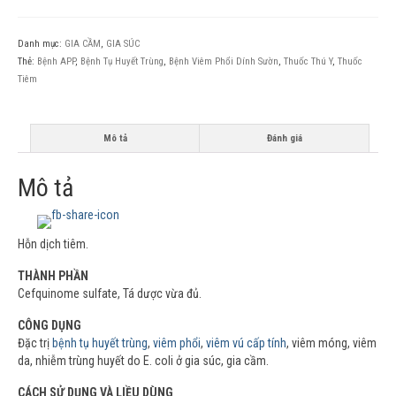
Danh mục:
GIA CẦM
,
GIA SÚC
Thẻ:
Bệnh APP
,
Bệnh Tụ Huyết Trùng
,
Bệnh Viêm Phổi Dính Sườn
,
Thuốc Thú Y
,
Thuốc
Tiêm
Mô tả
Đánh giá
Mô tả
Hỗn dịch tiêm.
THÀNH PHẦN
Cefquinome sulfate, Tá dược vừa đủ.
CÔNG DỤNG
Đặc trị
bệnh tụ huyết trùng
,
viêm phổi
,
viêm vú cấp tính
, viêm móng, viêm
da, nhiễm trùng huyết do E. coli ở gia súc, gia cầm.
CÁCH SỬ DỤNG VÀ LIỀU DÙNG