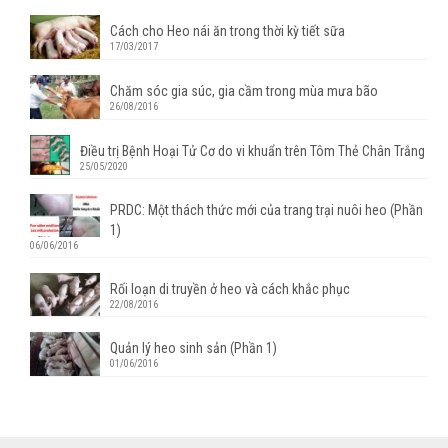
Cách cho Heo nái ăn trong thời kỳ tiết sữa
17/03/2017
Chăm sóc gia súc, gia cầm trong mùa mưa bão
26/08/2016
Điều trị Bệnh Hoại Tử Cơ do vi khuẩn trên Tôm Thẻ Chân Trắng
25/05/2020
PRDC: Một thách thức mới của trang trại nuôi heo (Phần
1)
06/06/2016
Rối loạn di truyền ở heo và cách khắc phục
22/08/2016
Quản lý heo sinh sản (Phần 1)
01/06/2016