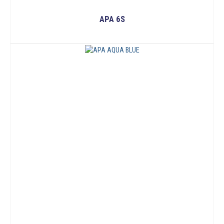
APA 6S
READ MORE