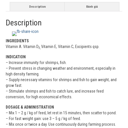
Description
Đánh giá
Description
INGREDIENTS
Vitamin A. Vitamin D
Vitamin E, Vitamin C, Excipients qsp.
3,
INDICATION
– Increase immunity for shrimps, fish.
– Prevent stress in changing weather and environment, especially in
high density farming.
– Supply necessary vitamins for shrimps and fish to gain weight, and
grow fast.
– Stimulate shrimps and fish to catch lure, and increase feed
conversion, for high economical effects.
DOSAGE & ADMINISTRATION
– Mix 1 – 2 g / kg of feed, let rest in 15 minutes, then scatter to pond.
– For fast weight gain: use 3 – 5 g / kg of feed.
– Mix once or twice a day. Use continuously during farming process.