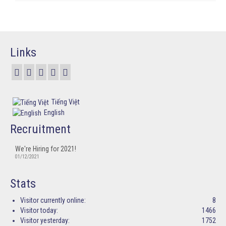
Links
Tiếng Việt
English
Recruitment
We're Hiring for 2021!
01/12/2021
Stats
Visitor currently online:
8
Visitor today:
1466
Visitor yesterday:
1752