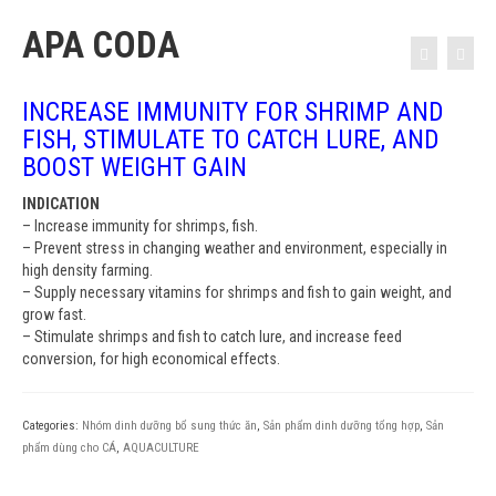
APA CODA
INCREASE IMMUNITY FOR SHRIMP AND
FISH, STIMULATE TO CATCH LURE, AND
BOOST WEIGHT GAIN
INDICATION
– Increase immunity for shrimps, fish.
– Prevent stress in changing weather and environment, especially in
high density farming.
– Supply necessary vitamins for shrimps and fish to gain weight, and
grow fast.
– Stimulate shrimps and fish to catch lure, and increase feed
conversion, for high economical effects.
Categories:
Nhóm dinh dưỡng bổ sung thức ăn
,
Sản phẩm dinh dưỡng tổng hợp
,
Sản
phẩm dùng cho CÁ
,
AQUACULTURE