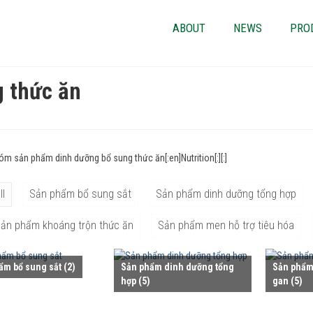
ABOUT
NEWS
PRO
 thức ăn
]Nhóm sản phẩm dinh dưỡng bổ sung thức ăn[:en]Nutrition[:][:]
ll
Sản phẩm bổ sung sắt
Sản phẩm dinh dưỡng tổng hợp
ản phẩm khoáng trộn thức ăn
Sản phẩm men hỗ trợ tiêu hóa
ẩm bổ sung sắt
(2)
Sản phẩm dinh dưỡng tổng
Sản phẩm 
hợp
(5)
gan
(5)