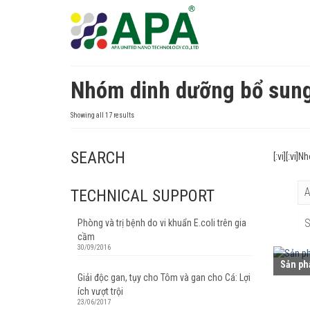
Nhóm dinh dưỡng bổ sung
Sorted
Showing all 17 results
by
latest
SEARCH
[:vi][:vi
A
TECHNICAL SUPPORT
S
Phòng và trị bệnh do vi khuẩn E.coli trên gia
cầm
30/09/2016
Sản ph
Giải độc gan, tụy cho Tôm và gan cho Cá: Lợi
ích vượt trội
23/06/2017