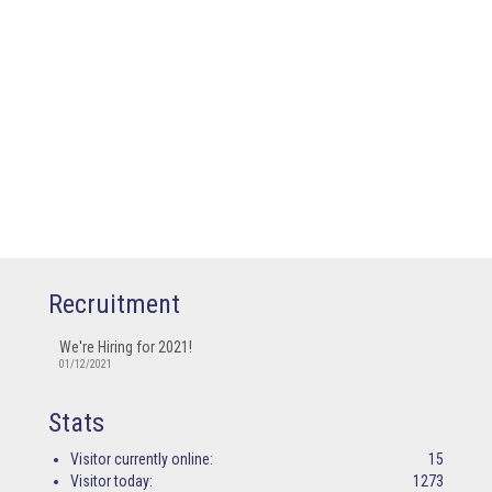
APA BIG ONE
APA BETACAN
Recruitment
We're Hiring for 2021!
01/12/2021
Stats
Visitor currently online:
15
Visitor today:
1273