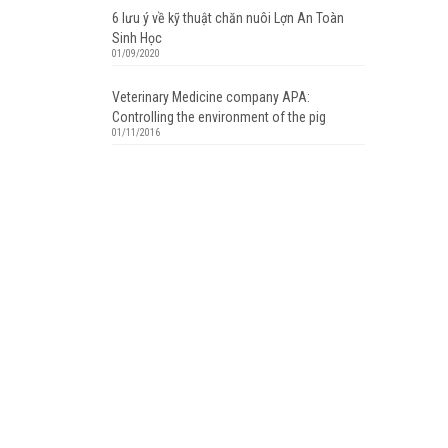
6 lưu ý về kỹ thuật chăn nuôi Lợn An Toàn
Sinh Học
01/09/2020
Veterinary Medicine company APA:
Controlling the environment of the pig
01/11/2016
A