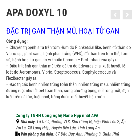
APA DOXYL 10
ĐẶC TRỊ GAN THẬN MỦ, HOẠI TỬ GAN
Công dụng:
– Chuyên trị bệnh sữa trên tôm Hùm do Richketsial like, bệnh đỏ thân do
Vibrio sp., phát sáng, bệnh phân trắng (WFD), đỏ thân trên tôm thẻ, tôm
sú, bệnh hoại tử gan do vi khuẩn Gamma – Proteobacteria gây ra.
– Điều trị bệnh gan thận mủ trên cá tra do Edwardsiella, xuất huyết, lở
loét do Aeromonas, Vibrio, Streptococcus, Staphylococcus và
Flexibacter gây ra.
– Đặc trị các bệnh nhiễm trùng toàn thân, nhiễm trùng máu, nhiễm trùng
đường ruột như lở loét toàn thân, sưng chướng bụng, nổ tròng mắt, đẹn
lưỡi trên cá lóc, tuột nhớt, trắng đuôi, xuất huyết hậu môn,…
Công ty TNHH Công nghệ Nano Hợp nhất APA
Nhà máy:
Lô C2-4, Đường VL3, Khu Công Nghiệp Vĩnh Lộc 2, Ấp
Voi Lá, Xã Long Hiệp, Huyện Bến Lức, Tỉnh Long An
Văn phòng đại diện:
87 Đào Duy Anh, Phường 9, Quận Phú