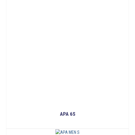
APA 6S
ĐỌC TIẾP