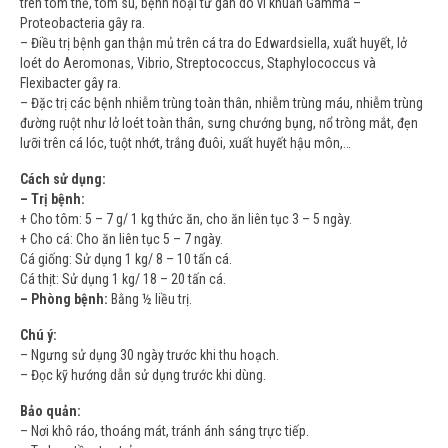
trên tôm thẻ, tôm sú, bệnh hoại tử gan do vi khuẩn Gamma –
Proteobacteria gây ra.
– Điều trị bệnh gan thận mủ trên cá tra do Edwardsiella, xuất huyết, lở
loét do Aeromonas, Vibrio, Streptococcus, Staphylococcus và
Flexibacter gây ra.
– Đặc trị các bệnh nhiễm trùng toàn thân, nhiễm trùng máu, nhiễm trùng
đường ruột như lở loét toàn thân, sưng chướng bụng, nổ tròng mắt, đẹn
lưỡi trên cá lóc, tuột nhớt, trắng đuôi, xuất huyết hậu môn,…
Cách sử dụng:
– Trị bệnh:
+ Cho tôm: 5 – 7 g/ 1 kg thức ăn, cho ăn liên tục 3 – 5 ngày.
+ Cho cá: Cho ăn liên tục 5 – 7 ngày.
Cá giống: Sử dụng 1 kg/ 8 – 10 tấn cá.
Cá thịt: Sử dụng 1 kg/ 18 – 20 tấn cá.
– Phòng bệnh:
Bằng ½ liều trị.
Chú ý:
– Ngưng sử dụng 30 ngày trước khi thu hoạch.
– Đọc kỹ hướng dẫn sử dụng trước khi dùng.
Bảo quản:
– Nơi khô ráo, thoáng mát, tránh ánh sáng trực tiếp.