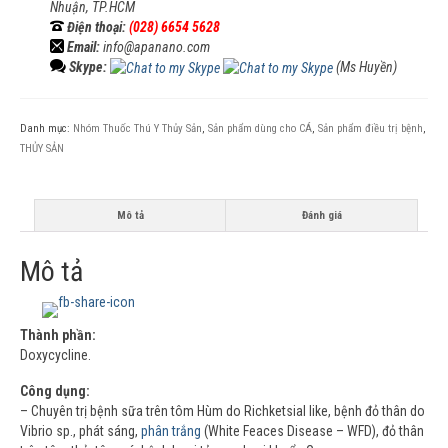
Nhuận, TP.HCM
Điện thoại:
(028) 6654 5628
Email:
info@apanano.com
Skype:
(Ms Huyền)
Danh mục:
Nhóm Thuốc Thú Y Thủy Sản
,
Sản phẩm dùng cho CÁ
,
Sản phẩm điều trị bệnh
,
THỦY SẢN
Mô tả
Đánh giá
Mô tả
Thành phần:
Doxycycline.
Công dụng:
– Chuyên trị bệnh sữa trên tôm Hùm do Richketsial like, bệnh đỏ thân do
Vibrio sp., phát sáng,
phân trắng
(White Feaces Disease – WFD), đỏ thân