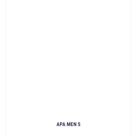
APA MEN S
ĐỌC TIẾP