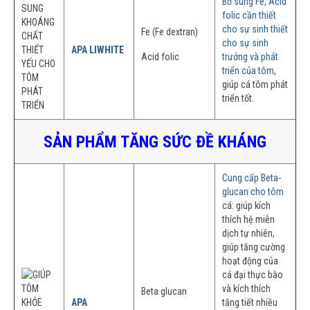
Bổ sung Fe, Acid
folic cần thiết
cho sự sinh thiết
Fe (Fe dextran)
cho sự sinh
APA LIWHITE
Acid folic
trưởng và phát
triển của tôm
,
giúp cá tôm phát
triển tốt.
SẢN PHẨM TĂNG SỨC ÐỀ KHÁNG
Cung cấp Beta-
glucan cho tôm
cá: giúp kích
thích hệ miễn
dịch tự nhiên,
giúp tăng cường
hoạt động của
cá đại thực bào
và kích thích
Beta glucan
APA
tăng tiết nhiều