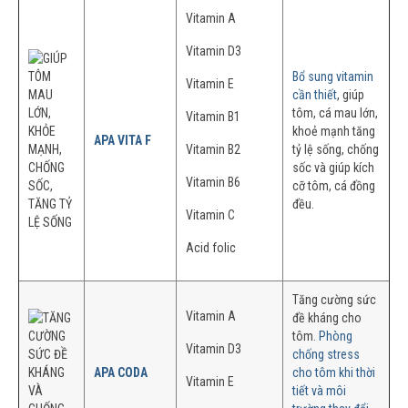
Vitamin A
Vitamin D3
Bổ sung vitamin
Vitamin E
cần thiết
, giúp
tôm, cá mau lớn,
Vitamin B1
khoẻ mạnh tăng
APA VITA F
Vitamin B2
tỷ lệ sống, chống
sốc và giúp kích
Vitamin B6
cỡ tôm, cá đồng
đều.
Vitamin C
Acid folic
Tăng cường sức
Vitamin A
đề kháng cho
tôm.
Phòng
Vitamin D3
chống stress
APA CODA
cho tôm khi thời
Vitamin E
tiết và môi