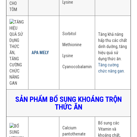
Lysine
Sorbitol
Tăng khả năng
hấp thu các chất
Methionine
dinh dưỡng, tăng
APA MELY
hiệu quả sử
Lysine
dụng thức ăn.
Tăng cường
Cyanocobalamin
chức năng gan
.
SẢN PHẨM BỔ SUNG KHOÁNG TRỘN
THỨC ĂN
Bổ sung các
Calcium
Vitamin và
pantothenate
khoáng chất,