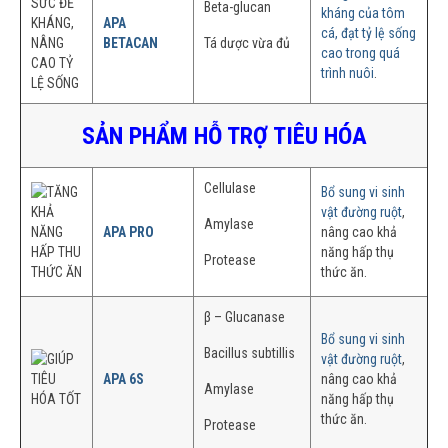
Beta-glucan
kháng của tôm
APA
cá, đạt tỷ lệ sống
BETACAN
Tá dược vừa đủ
cao trong quá
trình nuôi
.
SẢN PHẨM HỖ TRỢ TIÊU HÓA
Cellulase
Bổ sung vi sinh
vật đường ruột
,
Amylase
APA PRO
nâng cao khả
năng hấp thụ
Protease
thức ăn.
β – Glucanase
Bổ sung vi sinh
Bacillus subtillis
vật đường ruột
,
APA 6S
nâng cao khả
Amylase
năng hấp thụ
thức ăn.
Protease