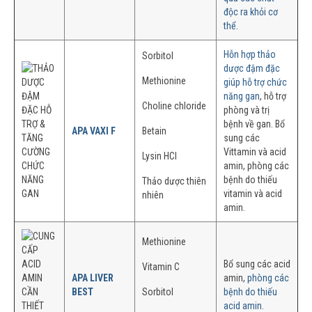
độc ra khỏi cơ
thể
.
Hỗn hợp thảo
Sorbitol
dược đậm đặc
Methionine
giúp hỗ trợ chức
năng gan
, hỗ trợ
Choline chloride
phòng và trị
bệnh về gan. Bổ
APA VAXI F
Betain
sung các
Vittamin và acid
Lysin HCl
amin, phòng các
bệnh do thiếu
Thảo dược thiên
vitamin và acid
nhiên
amin.
Methionine
Bổ sung các acid
Vitamin C
APA LIVER
amin,
phòng các
BEST
Sorbitol
bệnh do thiếu
acid amin
.