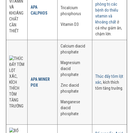
phòng trị các
APA
Tricalcium
bệnh do thiếu
CALPHOS
phosphorus
vitamin và
khoáng chất
ở
Vitamin D3
cá như giảm ăn,
chậm lớn.
Calcium diacid
phosphate
Magnesium
diacid
phosphate
Thúc đẩy tôm lột
APA MINER
xác
, kích thích
POX
Zinc diacid
tôm tăng trưởng.
phosphate
Manganese
diacid
phosphate