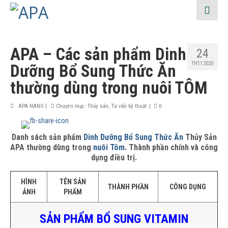
APA – Các sản phẩm Dinh
24
TH11 2020
Dưỡng Bổ Sung Thức Ăn
thường dùng trong nuôi TÔM
APA NANO
|
Chuyên mục:
Thủy sản
,
Tư vấn kỹ thuật
|
0
Danh sách sản phẩm
Dinh Dưỡng Bổ Sung Thức Ăn
Thủy Sản
APA thường dùng trong
nuôi Tôm
. Thành phần chính và công
dụng điều trị.
HÌNH
TÊN SẢN
THÀNH PHẦN
CÔNG DỤNG
ẢNH
PHẨM
SẢN PHẨM BỔ SUNG VITAMIN