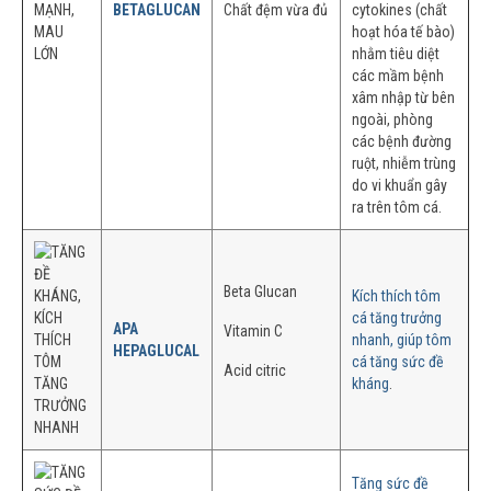
BETAGLUCAN
Chất đệm vừa đủ
cytokines (chất
hoạt hóa tế bào)
nhằm tiêu diệt
các mầm bệnh
xâm nhập từ bên
ngoài, phòng
các bệnh đường
ruột, nhiễm trùng
do vi khuẩn gây
ra trên tôm cá.
Beta Glucan
Kích thích tôm
cá tăng trưởng
APA
Vitamin C
nhanh, giúp tôm
HEPAGLUCAL
cá tăng sức đề
Acid citric
kháng
.
Tăng sức đề