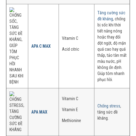
Tăng cường sức
đề kháng
, chống
bị sốc khi thời
tiết nắng nóng
hoặc thay đổi
Vitamin C
đột ngột, độ mặn
APA C MAX
Acid citric
quá cao hay quá
thấp, tảo tàn mất
màu nước, pH
không ổn định.
Giúp tôm nhanh
phục hồi.
Vitamin C
Chống stress
,
Vitamin E
APA MAX
tăng sức đề
kháng.
Methionine