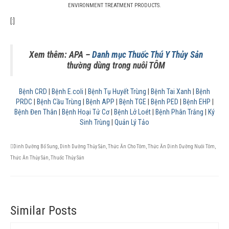
ENVIRONMENT TREATMENT PRODUCTS.
[:]
Xem thêm: APA –
Danh mục Thuốc Thú Y Thủy Sản
thường dùng trong nuôi TÔM
Bệnh CRD
|
Bệnh E.coli
|
Bệnh Tụ Huyết Trùng
|
Bệnh Tai Xanh
|
Bệnh
PRDC
|
Bệnh Cầu Trùng
|
Bệnh APP
|
Bệnh TGE
|
Bệnh PED
|
Bệnh EHP
|
Bệnh Đen Thân
|
Bệnh Hoại Tử Cơ
|
Bệnh Lở Loét
|
Bệnh Phân Trắng
|
Ký
Sinh Trùng
|
Quản Lý Tảo
Dinh Dưỡng Bổ Sung
,
Dinh Dưỡng Thủy Sản
,
Thức Ăn Cho Tôm
,
Thức Ăn Dinh Dưỡng Nuôi Tôm
,
Thức Ăn Thủy Sản
,
Thuốc Thủy Sản
Similar Posts