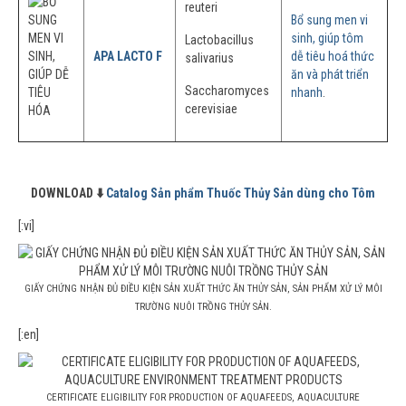
reuteri
Bổ sung men vi
sinh, giúp tôm
Lactobacillus
APA LACTO F
dễ tiêu hoá thức
salivarius
ăn và phát triển
Saccharomyces
nhanh
.
cerevisiae
DOWNLOAD ⬇️
Catalog Sản phẩm Thuốc Thủy Sản dùng cho Tôm
[:vi]
GIẤY CHỨNG NHẬN ĐỦ ĐIỀU KIỆN SẢN XUẤT THỨC ĂN THỦY SẢN, SẢN PHẨM XỬ LÝ MÔI
TRƯỜNG NUÔI TRỒNG THỦY SẢN.
[:en]
CERTIFICATE ELIGIBILITY FOR PRODUCTION OF AQUAFEEDS, AQUACULTURE