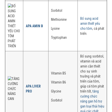
Sorbitol
Bổ sung acid
Methionine
amin thiết yếu
APA AMIN B
Lysine
cho tôm
, cá phát
triển.
Tryptophan
Bổ sung sorbitol,
vitamin và acid
amin cần thiết
cho sự sinh
Vitamin B5
trưởng và phát
triển của tôm,
Vitamin B6
APA LIVER
giúp cá tôm phát
PRO
Glycine
triển tốt,
tăng
cường chức
Sorbitol
năng gan hỗ trợ
gan loại thải hiệu
quả các chất