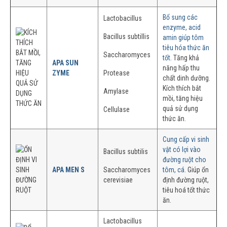
Bổ sung các
Lactobacillus
enzyme, acid
Bacillus subtillis
amin giúp tôm
tiêu hóa thức ăn
Saccharomyces
tốt
. Tăng khả
APA SUN
năng hấp thu
ZYME
Protease
chất dinh dưỡng.
Kích thích bắt
Amylase
mồi, tăng hiệu
quả sử dụng
Cellulase
thức ăn.
Cung cấp vi sinh
vật có lợi vào
Bacillus subtilis
đường ruột cho
APA MEN S
Saccharomyces
tôm, cá
. Giúp ổn
cerevisiae
định đường ruột,
tiêu hoá tốt thức
ăn.
Lactobacillus