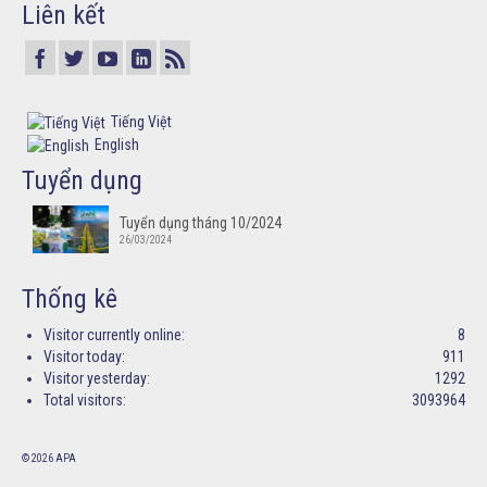
Liên kết
Tiếng Việt
English
Tuyển dụng
Tuyển dụng tháng 10/2024
26/03/2024
Thống kê
Visitor currently online:
8
Visitor today:
911
Visitor yesterday:
1292
Total visitors:
3093964
© 2026 APA