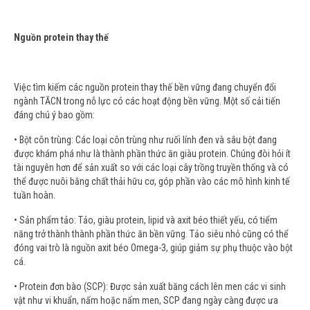
Nguồn protein thay thế
Việc tìm kiếm các nguồn protein thay thế bền vững đang chuyển đổi
ngành TĂCN trong nỗ lực có các hoạt động bền vững. Một số cải tiến
đáng chú ý bao gồm:
• Bột côn trùng: Các loại côn trùng như ruối lính đen và sâu bột đang
được khám phá như là thành phần thức ăn giàu protein. Chúng đòi hỏi ít
tài nguyên hơn để sản xuất so với các loại cây trồng truyền thống và có
thể được nuôi bằng chất thải hữu cơ, góp phần vào các mô hình kinh tế
tuần hoàn.
• Sản phẩm tảo: Tảo, giàu protein, lipid và axit béo thiết yếu, có tiểm
năng trở thành thành phần thức ăn bền vững. Tảo siêu nhỏ cũng có thể
đóng vai trò là nguồn axit béo Omega-3, giúp giảm sự phụ thuộc vào bột
cá.
• Protein đơn bào (SCP): Được sản xuất băng cách lên men các vi sinh
vật như vi khuẩn, nấm hoặc nấm men, SCP đang ngày càng được ưa