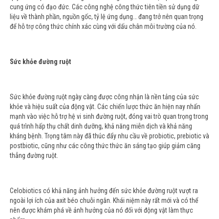
cung ứng có đạo đức. Các công nghệ công thức tiên tiền sử dụng dữ
liệu về thành phần, nguồn gốc, tỷ lệ ứng dụng… đang trở nên quan trọng
để hỗ trợ công thức chính xác cùng với dấu chân môi trường của nó.
Sức khỏe đường ruột
Sức khỏe đường ruột ngày càng được công nhận là nền tảng của sức
khỏe và hiệu suất của động vật. Các chiến lược thức ăn hiện nay nhấn
mạnh vào việc hỗ trợ hệ vi sinh đường ruột, đóng vai trò quan trọng trong
quá trình hấp thụ chất dinh dưỡng, khả năng miễn dịch và khả năng
kháng bệnh. Trọng tâm này đã thúc đẩy nhu cầu về probiotic, prebiotic và
postbiotic, cũng như các công thức thức ăn sáng tạo giúp giảm căng
thẳng đường ruột.
Celobiotics có khả năng ảnh hưởng đến sức khỏe đường ruột vượt ra
ngoài lợi ích của axit béo chuỗi ngắn. Khái niệm này rất mới và có thể
nên được khám phá về ảnh hưởng của nó đối với động vật làm thực