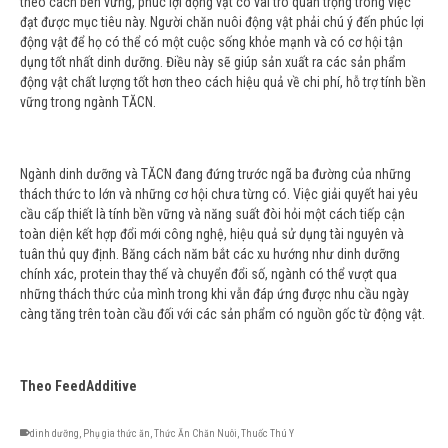
theo cách bền vững, phúc lợi động vật có vai trò quan trọng trong việc
đạt được mục tiêu này. Người chăn nuôi động vật phải chú ý đến phúc lợi
động vật để họ có thể có một cuộc sống khỏe mạnh và có cơ hội tận
dụng tốt nhất dinh dưỡng. Điều này sẽ giúp sản xuất ra các sản phẩm
động vật chất lượng tốt hơn theo cách hiệu quả về chi phí, hỗ trợ tính bền
vững trong ngành TĂCN.
Ngành dinh dưỡng và TĂCN đang đứng trước ngã ba đường của những
thách thức to lớn và những cơ hội chưa từng có. Việc giải quyết hai yêu
cầu cấp thiết là tính bền vững và năng suất đòi hỏi một cách tiếp cận
toàn diện kết hợp đổi mới công nghệ, hiệu quả sử dụng tài nguyên và
tuân thủ quy định. Băng cách năm bắt các xu hướng như dinh dưỡng
chính xác, protein thay thế và chuyển đổi số, ngành có thể vượt qua
những thách thức của mình trong khi vẫn đáp ứng được nhu cầu ngày
càng tăng trên toàn cầu đối với các sản phẩm có nguồn gốc từ động vật.
Theo FeedAdditive
dinh dưỡng
,
Phụ gia thức ăn
,
Thức Ăn Chăn Nuôi
,
Thuốc Thú Y