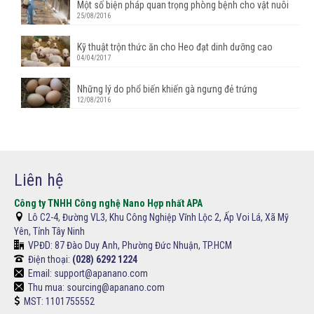
Một số biện pháp quan trọng phòng bệnh cho vật nuôi
25/08/2016
Kỹ thuật trộn thức ăn cho Heo đạt dinh dưỡng cao
04/04/2017
Những lý do phổ biến khiến gà ngưng đẻ trứng
12/08/2016
Liên hệ
Công ty TNHH Công nghệ Nano Hợp nhất APA
Lô C2-4, Đường VL3, Khu Công Nghiệp Vĩnh Lộc 2, Ấp Voi Lá, Xã Mỹ
Yên, Tỉnh Tây Ninh
VPĐD:
87 Đào Duy Anh, Phường Đức Nhuận, TP.HCM
Điện thoại:
(028) 6292 1224
Email: support@apanano.com
Thu mua: sourcing@apanano.com
MST: 1101755552