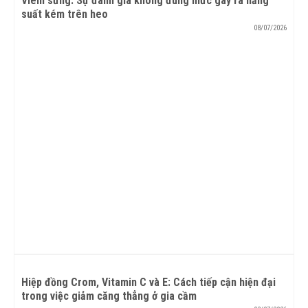
Viêm sưng: Sự đánh giá không đúng mức gây ra năng
suất kém trên heo
08/07/2026
Hiệp đồng Crom, Vitamin C và E: Cách tiếp cận hiện đại
trong việc giảm căng thẳng ở gia cầm