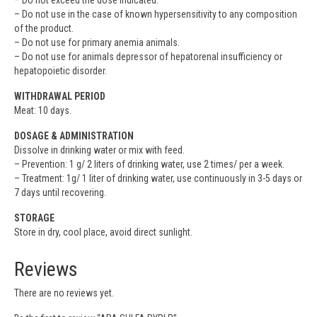
– Do not exceed the dose indicated.
– Do not use in the case of known hypersensitivity to any composition
of the product.
– Do not use for primary anemia animals.
– Do not use for animals depressor of hepatorenal insufficiency or
hepatopoietic disorder.
WITHDRAWAL PERIOD
Meat: 10 days.
DOSAGE & ADMINISTRATION
Dissolve in drinking water or mix with feed.
– Prevention: 1 g/ 2 liters of drinking water, use 2 times/ per a week.
– Treatment: 1g/ 1 liter of drinking water, use continuously in 3-5 days or
7 days until recovering.
STORAGE
Store in dry, cool place, avoid direct sunlight.
Reviews
There are no reviews yet.