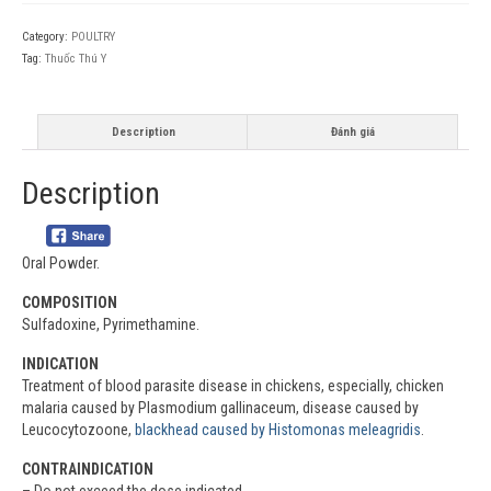
Category:
POULTRY
Tag:
Thuốc Thú Y
Description
Đánh giá
Description
Oral Powder.
COMPOSITION
Sulfadoxine, Pyrimethamine.
INDICATION
Treatment of blood parasite disease in chickens, especially, chicken
malaria caused by Plasmodium gallinaceum, disease caused by
Leucocytozoone,
blackhead caused by Histomonas meleagridis
.
CONTRAINDICATION