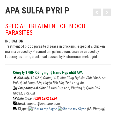
APA SULFA PYRI P
SPECIAL TREATMENT OF BLOOD
PARASITES
INDICATION
Treatment of blood parasite disease in chickens, especially, chicken
malaria caused by Plasmodium gallinaceum, disease caused by
Leucocytozoone, blackhead caused by Histomonas meleagridis.
Công ty TNHH Công nghệ Nano Hợp nhất APA
Nhà máy:
Lô C2-4, Đường VL3, Khu Công Nghiệp Vĩnh Lộc 2, Ấp
Voi Lá, Xã Long Hiệp, Huyện Bến Lức, Tỉnh Long An
Văn phòng đại diện:
87 Đào Duy Anh, Phường 9, Quận Phú
Nhuận, TP.HCM
Điện thoại:
(028) 6292 1224
Email:
support@apanano.com
Skype:
(Ms Phượng)