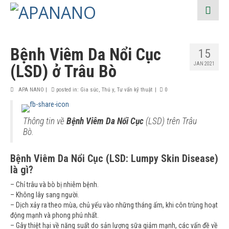
Bệnh Viêm Da Nổi Cục
15
JAN 2021
(LSD) ở Trâu Bò
APA NANO
|
posted in:
Gia súc
,
Thú y
,
Tư vấn kỹ thuật
|
0
Thông tin về
Bệnh Viêm Da Nổi Cục
(LSD) trên Trâu
Bò.
Bệnh Viêm Da Nổi Cục (LSD: Lumpy Skin Disease)
là gì?
– Chỉ trâu và bò bị nhiễm bệnh.
– Không lây sang người.
– Dịch xảy ra theo mùa, chủ yếu vào những tháng ấm, khi côn trùng hoạt
động mạnh và phong phú nhất.
– Gây thiệt hại về năng suất do sản lượng sữa giảm mạnh, các vấn đề về