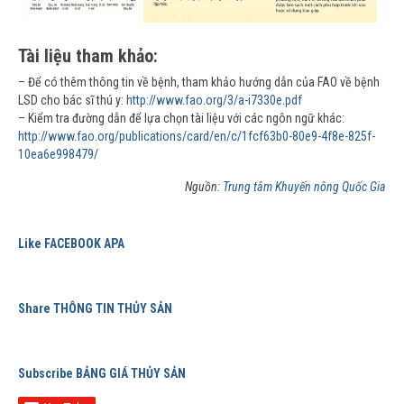
Tài liệu tham khảo:
– Để có thêm thông tin về bệnh, tham khảo hướng dẫn của FAO về bệnh
LSD cho bác sĩ thú y:
http://www.fao.org/3/a-i7330e.pdf
– Kiểm tra đường dẫn để lựa chọn tài liệu với các ngôn ngữ khác:
http://www.fao.org/publications/card/en/c/1fcf63b0-80e9-4f8e-825f-
10ea6e998479/
Nguồn:
Trung tâm Khuyến nông Quốc Gia
Like FACEBOOK APA
Share THÔNG TIN THỦY SẢN
Subscribe BẢNG GIÁ THỦY SẢN