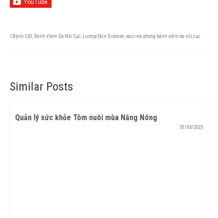
Bệnh LSD
,
Bệnh Viêm Da Nổi Cục
,
Lumpy Skin Disease
,
vaccine phòng bệnh viêm da nổi cục
Similar Posts
Quản lý sức khỏe Tôm nuôi mùa Nắng Nóng
31/03/2023