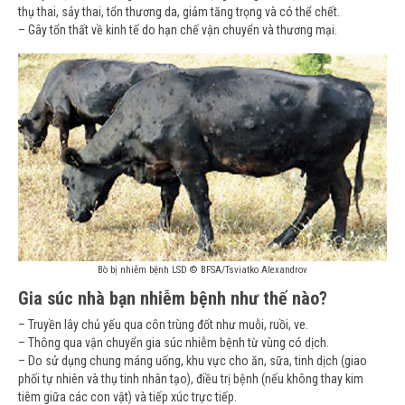
thụ thai, sảy thai, tổn thương da, giảm tăng trọng và có thể chết.
– Gây tổn thất về kinh tế do hạn chế vận chuyển và thương mại.
Bò bị nhiễm bệnh LSD © BFSA/Tsviatko Alexandrov
Gia súc nhà bạn nhiễm bệnh như thế nào?
– Truyền lây chủ yếu qua côn trùng đốt như muỗi, ruồi, ve.
– Thông qua vận chuyển gia súc nhiễm bệnh từ vùng có dịch.
– Do sử dụng chung máng uống, khu vực cho ăn, sữa, tinh dịch (giao
phối tự nhiên và thụ tinh nhân tạo), điều trị bệnh (nếu không thay kim
tiêm giữa các con vật) và tiếp xúc trực tiếp.