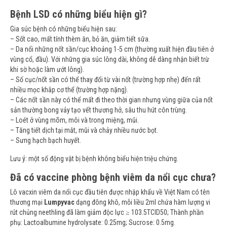
Bệnh LSD có những biểu hiện gì?
Gia súc bệnh có những biểu hiện sau:
– Sốt cao, mất tính thèm ăn, bỏ ăn, giảm tiết sữa.
– Da nổi những nốt sần/cục khoảng 1-5 cm (thường xuất hiện đầu tiên ở
vùng cổ, đầu). Với những gia súc lông dài, không dễ dàng nhận biết trừ
khi sờ hoặc làm ướt lông).
– Số cục/nốt sần có thể thay đổi từ vài nốt (trường hợp nhẹ) đến rất
nhiều mọc khắp cơ thể (trường hợp nặng).
– Các nốt sần này có thể mất đi theo thời gian nhưng vùng giữa của nốt
sản thường bong vảy tạo vết thương hở, sâu thu hút côn trùng.
– Loét ở vùng mõm, môi và trong miệng, mũi.
– Tăng tiết dịch tại mắt, mũi và chảy nhiều nước bọt.
– Sưng hạch bạch huyết.
Lưu ý: một số động vật bị bệnh không biểu hiện triệu chứng.
Đã có vaccine phòng bệnh viêm da nổi cục chưa?
Lô vacxin viêm da nổi cục đầu tiên được nhập khẩu về Việt Nam có tên
thương mại
Lumpyvac
dạng đông khô, mỗi liều 2ml chứa hàm lượng vi
rút chủng neethling đã làm giảm độc lực ≥ 103.5TCID50; Thành phần
phụ: Lactoalbumine hydrolysate: 0.25mg; Sucrose: 0.5mg.