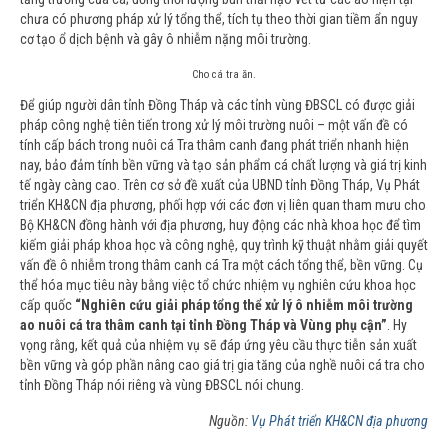
chưa có phương pháp xử lý tổng thể, tích tụ theo thời gian tiềm ẩn nguy
cơ tạo ổ dịch bệnh và gây ô nhiễm nặng môi trường.
Cho cá tra ăn.
Để giúp người dân tỉnh Đồng Tháp và các tỉnh vùng ĐBSCL có được giải
pháp công nghệ tiên tiến trong xử lý môi trường nuôi – một vấn đề có
tính cấp bách trong nuôi cá Tra thâm canh đang phát triển nhanh hiện
nay, bảo đảm tính bền vững và tạo sản phẩm cá chất lượng và giá trị kinh
tế ngày càng cao. Trên cơ sở đề xuất của UBND tỉnh Đồng Tháp, Vụ Phát
triển KH&CN địa phương, phối hợp với các đơn vị liên quan tham mưu cho
Bộ KH&CN đồng hành với địa phương, huy động các nhà khoa học để tìm
kiếm giải pháp khoa học và công nghệ, quy trình kỹ thuật nhằm giải quyết
vấn đề ô nhiễm trong thâm canh cá Tra một cách tổng thể, bền vững. Cụ
thể hóa mục tiêu này bằng việc tổ chức nhiệm vụ nghiên cứu khoa học
cấp quốc
“Nghiên cứu giải pháp tổng thể xử lý ô nhiễm môi trường
ao nuôi cá tra thâm canh tại tỉnh Đồng Tháp và Vùng phụ cận”
. Hy
vọng rằng, kết quả của nhiệm vụ sẽ đáp ứng yêu cầu thực tiễn sản xuất
bền vững và góp phần nâng cao giá trị gia tăng của nghề nuôi cá tra cho
tỉnh Đồng Tháp nói riêng và vùng ĐBSCL nói chung.
Nguồn:
Vụ Phát triển KH&CN địa phương