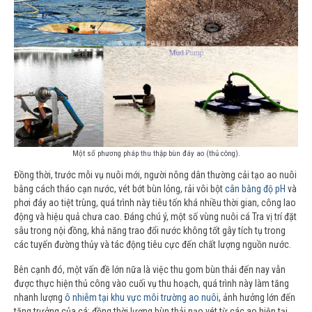
Một số phương pháp thu thập bùn đáy ao (thủ công).
Đồng thời, trước mỗi vụ nuôi mới, người nông dân thường cải tạo ao nuôi
bằng cách tháo cạn nước, vét bớt bùn lỏng, rải vôi bột
cân bằng độ pH
và
phơi đáy ao tiệt trùng, quá trình này tiêu tốn khá nhiều thời gian, công lao
động và hiệu quả chưa cao. Đáng chú ý, một số vùng nuôi cá Tra vị trí đặt
sâu trong nội đồng, khả năng trao đổi nước không tốt gây tích tụ trong
các tuyến đường thủy và tác động tiêu cực đến chất lượng nguồn nước.
Bên cạnh đó, một vấn đề lớn nữa là việc thu gom bùn thải đến nay vẫn
được thực hiện thủ công vào cuối vụ thu hoạch, quá trình này làm tăng
nhanh lượng
ô nhiễm tại khu vực môi trường ao nuôi
, ảnh hưởng lớn đến
tăng trưởng của cá; đồng thời lượng bùn thải nạo vét từ các ao hiện tại