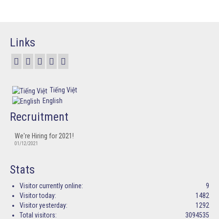
Links
Tiếng Việt
English
Recruitment
We're Hiring for 2021!
01/12/2021
Stats
Visitor currently online:
9
Visitor today:
1482
Visitor yesterday:
1292
Total visitors:
3094535