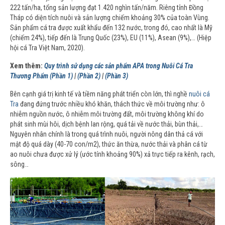
222 tấn/ha, tổng sản lượng đạt 1.420 nghìn tấn/năm. Riêng tỉnh Đồng
Tháp có diện tích nuôi và sản lượng chiếm khoảng 30% của toàn Vùng.
Sản phẩm cá tra được xuất khẩu đến 132 nước, trong đó, cao nhất là Mỹ
(chiếm 24%), tiếp đến là Trung Quốc (23%), EU (11%), Asean (9%),… (Hiệp
hội cá Tra Việt Nam, 2020).
Xem thêm:
Quy trình sử dụng các sản phẩm APA trong Nuôi Cá Tra
Thương Phẩm (Phần 1)
|
(Phần 2)
|
(Phần 3)
Bên cạnh giá trị kinh tế và tiềm năng phát triển còn lớn, thì nghề
nuôi cá
Tra
đang đứng trước nhiều khó khăn, thách thức về môi trường như: ô
nhiễm nguồn nước, ô nhiễm môi trường đất, môi trường không khí do
phát sinh mùi hôi, dịch bệnh lan rộng, quá tải về nước thải, bùn thải,…
Nguyên nhân chính là trong quá trình nuôi, người nông dân thả cá với
mật độ quá dày (40-70 con/m2), thức ăn thừa, nước thải và phân cá từ
ao nuôi chưa được xử lý (ước tính khoảng 90%) xả trực tiếp ra kênh, rạch,
sông…