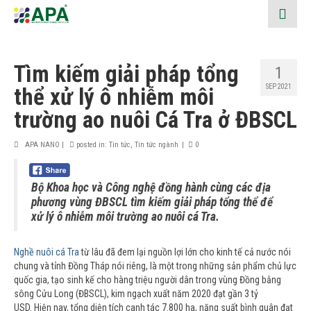
Tìm kiếm giải pháp tổng
1
SEP 2021
thể xử lý ô nhiễm môi
trường ao nuôi Cá Tra ở ĐBSCL
APA NANO
|
posted in:
Tin tức
,
Tin tức ngành
|
0
Bộ Khoa học và Công nghệ đồng hành cùng các địa
phương vùng ĐBSCL tìm kiếm giải pháp tổng thể để
xử lý ô nhiễm môi trường ao nuôi cá Tra.
Nghề nuôi cá Tra
từ lâu đã đem lại nguồn lợi lớn cho kinh tế cả nước nói
chung và tỉnh Đồng Tháp nói riêng, là một trong những sản phẩm chủ lực
quốc gia, tạo sinh kế cho hàng triệu người dân trong vùng Đồng bằng
sông Cửu Long (ĐBSCL), kim ngạch xuất năm 2020 đạt gần 3 tỷ
USD. Hiện nay, tổng diện tích canh tác 7.800 ha, năng suất bình quân đạt