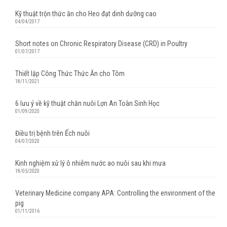
Kỹ thuật trộn thức ăn cho Heo đạt dinh dưỡng cao
04/04/2017
Short notes on Chronic Respiratory Disease (CRD) in Poultry
01/07/2017
Thiết lập Công Thức Thức Ăn cho Tôm
18/11/2021
6 lưu ý về kỹ thuật chăn nuôi Lợn An Toàn Sinh Học
01/09/2020
Điều trị bệnh trên Ếch nuôi
04/07/2020
Kinh nghiệm xử lý ô nhiễm nước ao nuôi sau khi mưa
18/05/2020
Veterinary Medicine company APA: Controlling the environment of the
pig
01/11/2016