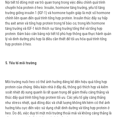
Nội tiết tố đóng một vai trò quan trọng trong việc điều chỉnh quá trình
chuyển hóa protein ở heo. Insulin, hormone tăng trưởng, yếu tố tăng
trưởng giống insulin 1 (IGF-1) và hormone tuyến giáp là một số hormone
chính liên quan đến quá trình tổng hợp protein. Insulin thúc đẩy sự hấp
thu axit amin và tổng hợp protein trong tế bào cơ, trong khi hormone
tăng trưởng và IGF-1 kích thích sự tăng trưởng tổng thể và tổng hợp
protein. Đảm bảo cân bằng nội tiết tố phù hợp thông qua thực hành quản
lý và dinh dưỡng phù hợp là điều cần thiết để tối ưu hóa quá trình tổng
hợp protein ở heo.
5. Yếu tố môi trường
Môi trường nuôi heo có thể ảnh hưởng đáng kể đến hiệu quả tổng hợp
protein của chúng. Điều kiện nhà ở đầy đủ, thông gió thích hợp và kiểm
soát nhiệt độ xung quanh là rất quan trọng để giảm thiểu căng thẳng và
thúc đẩy quá trình tổng hợp protein tối ưu. Các yếu tố gây căng thẳng
như stress nhiệt, quá đông đúc và chất lượng không khí kém có thể ảnh
hưởng tiêu cực đến việc sử dụng chất dinh dưỡng và tổng hợp protein ở
heo. Do đó, việc duy trì một môi trường thoải mái và không căng thẳng là