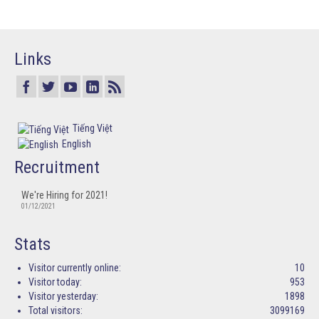
Links
Tiếng Việt
English
Recruitment
We're Hiring for 2021!
01/12/2021
Stats
Visitor currently online:
10
Visitor today:
953
Visitor yesterday:
1898
Total visitors:
3099169