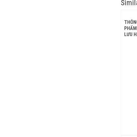
Simil
THÔNG
PHẨM
LƯU H