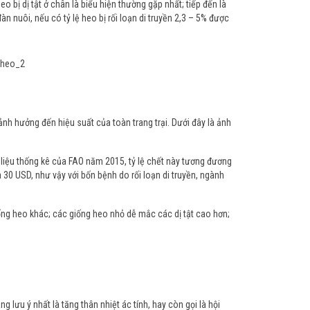
o bị dị tật ở chân là biểu hiện thường gặp nhất; tiếp đến là
n nuôi, nếu có tỷ lệ heo bị rối loạn di truyền 2,3 – 5% được
o ảnh hưởng đến hiệu suất của toàn trang trại. Dưới đây là ảnh
 liệu thống kê của FAO năm 2015, tỷ lệ chết này tương đương
 30 USD, như vậy với bốn bệnh do rối loạn di truyền, ngành
ng heo khác; các giống heo nhỏ dễ mắc các dị tật cao hơn;
g lưu ý nhất là tăng thân nhiệt ác tính, hay còn gọi là hội