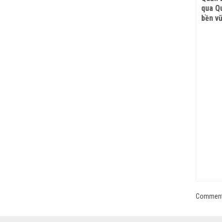
qua Qu
bền v
Comments