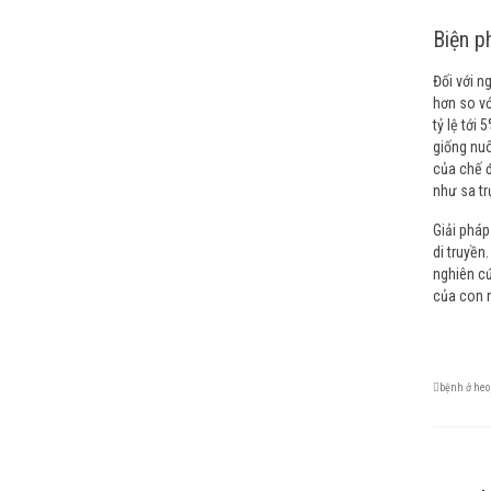
Biện p
Đối với n
hơn so vớ
tỷ lệ tới
giống nuô
của chế đ
như sa tr
Giải pháp
di truyền.
nghiên cứ
của con n
bệnh ở heo