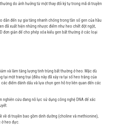
thường do ảnh hưởng từ một thay đổi ký tự trong mã di truyền
heo dẫn đến sự gia tăng nhanh chóng trong tần số gen của hầu
gen đã xuất hiện những nhược điểm như heo chết đột ngột,
D đơn giản để cho phép xóa kiểu gen bất thường ở các loại
g giảm và làm tăng lượng tinh trùng bất thường ở heo. Mặc dù
tại một trang trại (điều này đã xảy ra tại số heo trắng của
 các điểm đánh dấu và lựa chọn gen hỗ trợ liên quan đến các
nhóm nghiên cứu đang nỗ lực sử dụng công nghệ DNA để xác
uyết.
đề về di truyền bao gồm dinh dưỡng (choline và methionine),
c ở heo đực.