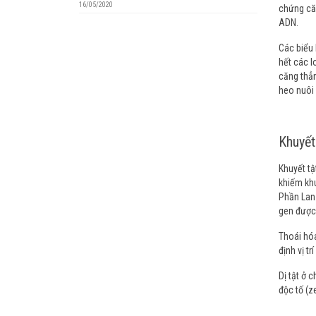
16/05/2020
chứng căn
ADN.
Các biểu 
hết các l
căng thẳn
heo nuôi 
Khuyết
Khuyết tậ
khiếm khu
Phần Lan 
gen được g
Thoái hóa
định vị t
Dị tật ở 
độc tố (z