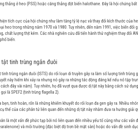
g thẳng ở heo (PSS) hoặc căng thẳng đột biến halothane. Đây là hội chứng bất 
hiện tích cực của hội chứng như làm tăng tỷ lệ nạc và thay đổi kích thước của 
oại heo trong những năm 1970 và 1980. Tuy nhiên, đến năm 1991, việc biến đổi 
g, chất lượng thịt kém. Các nhà nghiên cứu đã tiến hành thử nghiệm thay đổi AN
phổ biến.
 tật tinh trùng ngắn đuôi
t tinh trùng ngắn đuôi (ISTS) do rối loạn di truyền gây ra làm số lượng tinh trùn
yết này hiếm khi xảy ra nhưng nó gây ra những tác động đáng kể nếu nó tập trung 
cách đây vài năm). Tuy nhiên, họ đã vượt qua được dị tật này bằng cách sử dụng
ọi là SPEF2 (tinh trùng flagella 2).
 bẹn, tinh hoàn, rốn là những khiếm khuyết do rối loạn đa gen gây ra. Nhiều 
rí cụ thể của các phân tử liên quan đến những dị tật này nhằm đưa ra hướng giải q
chân là một vấn đề phức tạp bởi nó liên quan đến nhiều yếu tố cũng như các vấn 
earalenone) và môi trường (đặc biệt độ trơn bề mặt sàn) hoặc do vấn đề sinh dụ