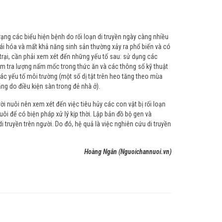
trạng các biểu hiện bệnh do rối loạn di truyền ngày càng nhiều
oái hóa và mất khả năng sinh sản thường xảy ra phổ biến và có
 trại, cần phải xem xét đến những yếu tố sau: sử dụng các
kiểm tra lượng nấm mốc trong thức ăn và các thông số kỹ thuật
các yếu tố môi trường (một số dị tật trên heo tăng theo mùa
ăng do điều kiện sàn trong đẻ nhà ở).
ười nuôi nên xem xét đến việc tiêu hủy các con vật bị rối loạn
 nuôi để có biện pháp xử lý kịp thời. Lập bản đồ bộ gen và
 truyền trên người. Do đó, hệ quả là việc nghiên cứu di truyền
Hoàng Ngân (Nguoichannuoi.vn)