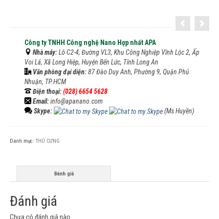
Công ty TNHH Công nghệ Nano Hợp nhất APA
Nhà máy:
Lô C2-4, Đường VL3, Khu Công Nghiệp Vĩnh Lộc 2, Ấp
Voi Lá, Xã Long Hiệp, Huyện Bến Lức, Tỉnh Long An
Văn phòng đại diện:
87 Đào Duy Anh, Phường 9, Quận Phú
Nhuận, TP.HCM
Điện thoại:
(028) 6654 5628
Email:
info@apanano.com
Skype:
(Ms Huyền)
Danh mục:
THÚ CƯNG
Đánh giá
Đánh giá
Chưa có đánh giá nào.