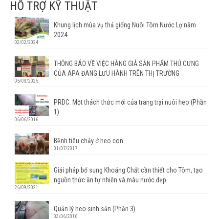
HỖ TRỢ KỸ THUẬT
Khung lịch mùa vụ thả giống Nuôi Tôm Nước Lợ năm
2024
02/02/2024
THÔNG BÁO VỀ VIỆC HÀNG GIẢ SẢN PHẨM THÚ CƯNG
CỦA APA ĐANG LƯU HÀNH TRÊN THỊ TRƯỜNG
05/03/2025
PRDC: Một thách thức mới của trang trại nuôi heo (Phần
1)
06/06/2016
Bệnh tiêu chảy ở heo con
01/07/2017
Giải pháp bổ sung Khoáng Chất cần thiết cho Tôm, tạo
nguồn thức ăn tự nhiên và màu nước đẹp
26/09/2021
Quản lý heo sinh sản (Phần 3)
03/06/2016