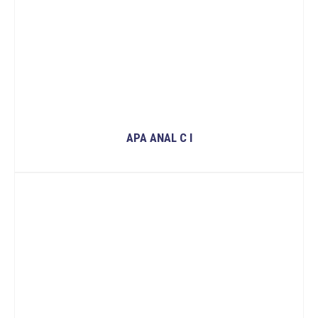
APA ANAL C I
ĐỌC TIẾP