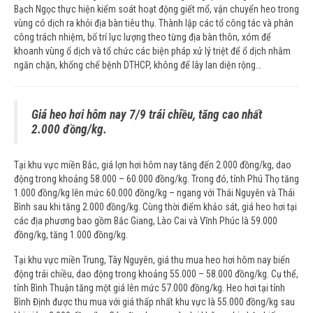
Bạch Ngọc thực hiện kiểm soát hoạt động giết mổ, vận chuyển heo trong
vùng có dịch ra khỏi địa bàn tiêu thụ. Thành lập các tổ công tác và phân
công trách nhiệm, bố trí lực lượng theo từng địa bàn thôn, xóm để
khoanh vùng ổ dịch và tổ chức các biện pháp xử lý triệt để ổ dịch nhằm
ngăn chặn, khống chế bệnh DTHCP, không để lây lan diện rộng…
Giá heo hơi hôm nay 7/9 trái chiều, tăng cao nhất
2.000 đồng/kg.
Tại khu vực miền Bắc, giá lợn hơi hôm nay tăng đến 2.000 đồng/kg, dao
động trong khoảng 58.000 – 60.000 đồng/kg. Trong đó, tỉnh Phú Thọ tăng
1.000 đồng/kg lên mức 60.000 đồng/kg – ngang với Thái Nguyên và Thái
Bình sau khi tăng 2.000 đồng/kg. Cùng thời điểm khảo sát, giá heo hơi tại
các địa phương bao gồm Bắc Giang, Lào Cai và Vĩnh Phúc là 59.000
đồng/kg, tăng 1.000 đồng/kg.
Tại khu vực miền Trung, Tây Nguyên, giá thu mua heo hơi hôm nay biến
động trái chiều, dao động trong khoảng 55.000 – 58.000 đồng/kg. Cụ thể,
tỉnh Bình Thuận tăng một giá lên mức 57.000 đồng/kg. Heo hơi tại tỉnh
Bình Định được thu mua với giá thấp nhất khu vực là 55.000 đồng/kg sau