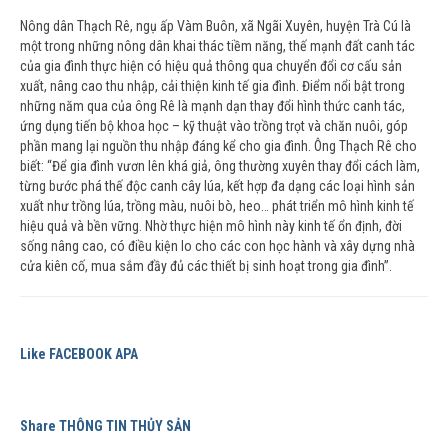
Nông dân Thạch Rê, ngụ ấp Vàm Buôn, xã Ngãi Xuyên, huyện Trà Cú là
một trong những nông dân khai thác tiềm năng, thế mạnh đất canh tác
của gia đình thực hiện có hiệu quả thông qua chuyển đổi cơ cấu sản
xuất, nâng cao thu nhập, cải thiện kinh tế gia đình. Điểm nổi bật trong
những năm qua của ông Rê là mạnh dạn thay đổi hình thức canh tác,
ứng dụng tiến bộ khoa học – kỹ thuật vào trồng trọt và chăn nuôi, góp
phần mang lại nguồn thu nhập đáng kể cho gia đình. Ông Thạch Rê cho
biết: “Để gia đình vươn lên khá giả, ông thường xuyên thay đổi cách làm,
từng bước phá thế độc canh cây lúa, kết hợp đa dạng các loại hình sản
xuất như trồng lúa, trồng màu, nuôi bò, heo… phát triển mô hình kinh tế
hiệu quả và bền vững. Nhờ thực hiện mô hình này kinh tế ổn định, đời
sống nâng cao, có điều kiện lo cho các con học hành và xây dựng nhà
cửa kiên cố, mua sắm đầy đủ các thiết bị sinh hoạt trong gia đình”.
Like FACEBOOK APA
Share THÔNG TIN THỦY SẢN