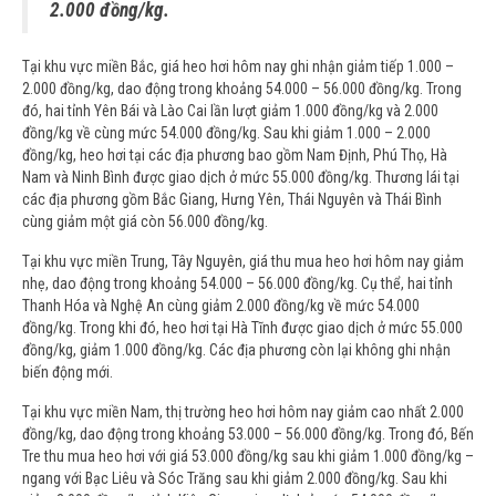
2.000 đồng/kg.
Tại khu vực miền Bắc, giá heo hơi hôm nay ghi nhận giảm tiếp 1.000 –
2.000 đồng/kg, dao động trong khoảng 54.000 – 56.000 đồng/kg. Trong
đó, hai tỉnh Yên Bái và Lào Cai lần lượt giảm 1.000 đồng/kg và 2.000
đồng/kg về cùng mức 54.000 đồng/kg. Sau khi giảm 1.000 – 2.000
đồng/kg, heo hơi tại các địa phương bao gồm Nam Định, Phú Thọ, Hà
Nam và Ninh Bình được giao dịch ở mức 55.000 đồng/kg. Thương lái tại
các địa phương gồm Bắc Giang, Hưng Yên, Thái Nguyên và Thái Bình
cùng giảm một giá còn 56.000 đồng/kg.
Tại khu vực miền Trung, Tây Nguyên, giá thu mua heo hơi hôm nay giảm
nhẹ, dao động trong khoảng 54.000 – 56.000 đồng/kg. Cụ thể, hai tỉnh
Thanh Hóa và Nghệ An cùng giảm 2.000 đồng/kg về mức 54.000
đồng/kg. Trong khi đó, heo hơi tại Hà Tĩnh được giao dịch ở mức 55.000
đồng/kg, giảm 1.000 đồng/kg. Các địa phương còn lại không ghi nhận
biến động mới.
Tại khu vực miền Nam, thị trường heo hơi hôm nay giảm cao nhất 2.000
đồng/kg, dao động trong khoảng 53.000 – 56.000 đồng/kg. Trong đó, Bến
Tre thu mua heo hơi với giá 53.000 đồng/kg sau khi giảm 1.000 đồng/kg –
ngang với Bạc Liêu và Sóc Trăng sau khi giảm 2.000 đồng/kg. Sau khi