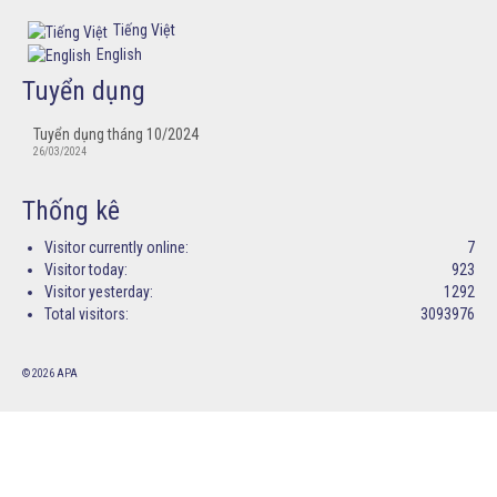
Tiếng Việt
English
Tuyển dụng
Tuyển dụng tháng 10/2024
26/03/2024
Thống kê
Visitor currently online:
7
Visitor today:
923
Visitor yesterday:
1292
Total visitors:
3093976
© 2026 APA