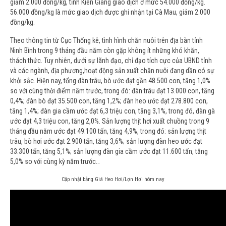
giảm 2.000 đồng/kg, tỉnh Kiên Giang giao dịch ở mức 54.000 đồng/kg.
56.000 đồng/kg là mức giao dịch được ghi nhận tại Cà Mau, giảm 2.000
đồng/kg.
Theo thông tin từ Cục Thống kê, tình hình chăn nuôi trên địa bàn tỉnh
Ninh Bình trong 9 tháng đầu năm còn gặp không ít những khó khăn,
thách thức. Tuy nhiên, dưới sự lãnh đạo, chỉ đạo tích cực của UBND tỉnh
và các ngành, địa phương,hoạt động sản xuất chăn nuôi đang dần có sự
khởi sắc. Hiện nay, tổng đàn trâu, bò ước đạt gần 48.500 con, tăng 1,0%
so với cùng thời điểm năm trước, trong đó: đàn trâu đạt 13.000 con, tăng
0,4%; đàn bò đạt 35.500 con, tăng 1,2%; đàn heo ước đạt 278.800 con,
tăng 1,4%; đàn gia cầm ước đạt 6,3 triệu con, tăng 3,1%, trong đó, đàn gà
ước đạt 4,3 triệu con, tăng 2,0%. Sản lượng thịt hơi xuất chuồng trong 9
tháng đầu năm ước đạt 49.100 tấn, tăng 4,9%, trong đó: sản lượng thịt
trâu, bò hơi ước đạt 2.900 tấn, tăng 3,6%; sản lượng đàn heo ước đạt
33.300 tấn, tăng 5,1%; sản lượng đàn gia cầm ước đạt 11.600 tấn, tăng
5,0% so với cùng kỳ năm trước…
Cập nhật bảng Giá Heo Hơi/Lợn Hơi hôm nay