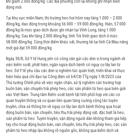
khi giảm 2.000 đồng/kg. Các địa phương còn lại không ghi nhận biến
động mới.
Tại khu vực miền Nam, thị trường heo hơi hôm nay tăng 1.000 – 2.000
đồng/kg, dao động trong khoảng 56.000 – 59.000 đồng/kg. Hiện, 57.000
đồng/kg là mức giao dịch được ghi nhận tại Vĩnh Long, tăng 1.000
đồng/kg. Sau khi tăng 2.000 đồng/kg, tỉnh Trà Vinh giao dịch ở mức
58.000 đồng/kg. Cùng thời điểm khảo sát, thương lái tại tỉnh Cà Mau nâng
một giá đạt 59.000 đồng/kg.
Ngày 30/8, Sở Y tế Hưng yên có công văn gửi các đơn vị trong ngành về
việc kiểm soát, phát hiện, ngăn ngừa dịch bệnh có nguy cơ lây lan từ
heo. Sở Y tế yêu cầu các đơn vị nghiêm túc quán triệt, triển khai và thực
hiện hiệu quả chỉ đạo tại Công điện số 64/CĐ-TTg ngày 1/8/2023 của
Thủ tướng Chính phủ về việc ngăn chặn, xử lý nghiêm các trường hợp
buôn bán, vận chuyển trái phép heo, các sản phẩm từ heo qua biên giới
vào Việt Nam. Trung tâm Kiểm soát bệnh tật tỉnh phối hợp với các cơ
quan truyền thông và cơ quan liên quan tăng cường công tác tuyên
truyền, chia sẻ thông tin về nguy cơ lây lan dịch bệnh thông qua hoạt
động buôn bán, vận chuyển, tiêu thụ trái phép động vật, đặc biệt là heo,
sản phẩm từ heo. Tuyên truyền, vận động người dân không tham gia tiếp
tay cho hoạt động buôn bán, vận chuyển, tiêu thụ trái phép heo, các sản
phẩm từ heo nhập lậu không rõ nguồn gốc, không qua kiểm dịch và