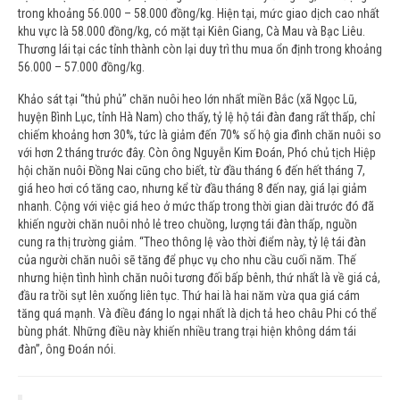
trong khoảng 56.000 – 58.000 đồng/kg. Hiện tại, mức giao dịch cao nhất
khu vực là 58.000 đồng/kg, có mặt tại Kiên Giang, Cà Mau và Bạc Liêu.
Thương lái tại các tỉnh thành còn lại duy trì thu mua ổn định trong khoảng
56.000 – 57.000 đồng/kg.
Khảo sát tại “thủ phủ” chăn nuôi heo lớn nhất miền Bắc (xã Ngọc Lũ,
huyện Bình Lục, tỉnh Hà Nam) cho thấy, tỷ lệ hộ tái đàn đang rất thấp, chỉ
chiếm khoảng hơn 30%, tức là giảm đến 70% số hộ gia đình chăn nuôi so
với hơn 2 tháng trước đây. Còn ông Nguyễn Kim Đoán, Phó chủ tịch Hiệp
hội chăn nuôi Đồng Nai cũng cho biết, từ đầu tháng 6 đến hết tháng 7,
giá heo hơi có tăng cao, nhưng kể từ đầu tháng 8 đến nay, giá lại giảm
nhanh. Cộng với việc giá heo ở mức thấp trong thời gian dài trước đó đã
khiến người chăn nuôi nhỏ lẻ treo chuồng, lượng tái đàn thấp, nguồn
cung ra thị trường giảm. “Theo thông lệ vào thời điểm này, tỷ lệ tái đàn
của người chăn nuôi sẽ tăng để phục vụ cho nhu cầu cuối năm. Thế
nhưng hiện tình hình chăn nuôi tương đối bấp bênh, thứ nhất là về giá cả,
đầu ra trồi sụt lên xuống liên tục. Thứ hai là hai năm vừa qua giá cám
tăng quá mạnh. Và điều đáng lo ngại nhất là dịch tả heo châu Phi có thể
bùng phát. Những điều này khiến nhiều trang trại hiện không dám tái
đàn”, ông Đoán nói.