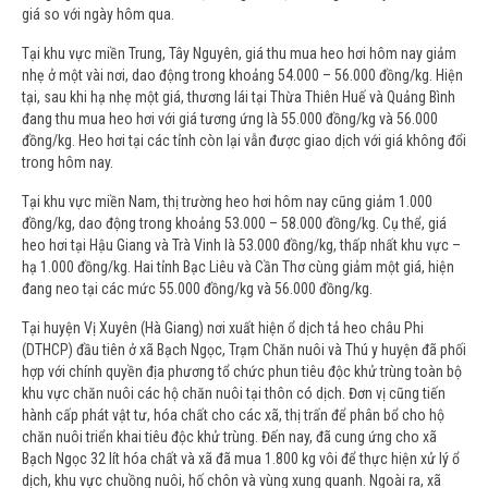
giá so với ngày hôm qua.
Tại khu vực miền Trung, Tây Nguyên, giá thu mua heo hơi hôm nay giảm
nhẹ ở một vài nơi, dao động trong khoảng 54.000 – 56.000 đồng/kg. Hiện
tại, sau khi hạ nhẹ một giá, thương lái tại Thừa Thiên Huế và Quảng Bình
đang thu mua heo hơi với giá tương ứng là 55.000 đồng/kg và 56.000
đồng/kg. Heo hơi tại các tỉnh còn lại vẫn được giao dịch với giá không đổi
trong hôm nay.
Tại khu vực miền Nam, thị trường heo hơi hôm nay cũng giảm 1.000
đồng/kg, dao động trong khoảng 53.000 – 58.000 đồng/kg. Cụ thể, giá
heo hơi tại Hậu Giang và Trà Vinh là 53.000 đồng/kg, thấp nhất khu vực –
hạ 1.000 đồng/kg. Hai tỉnh Bạc Liêu và Cần Thơ cùng giảm một giá, hiện
đang neo tại các mức 55.000 đồng/kg và 56.000 đồng/kg.
Tại huyện Vị Xuyên (Hà Giang) nơi xuất hiện ổ dịch tả heo châu Phi
(DTHCP) đầu tiên ở xã Bạch Ngọc, Trạm Chăn nuôi và Thú y huyện đã phối
hợp với chính quyền địa phương tổ chức phun tiêu độc khử trùng toàn bộ
khu vực chăn nuôi các hộ chăn nuôi tại thôn có dịch. Đơn vị cũng tiến
hành cấp phát vật tư, hóa chất cho các xã, thị trấn để phân bổ cho hộ
chăn nuôi triển khai tiêu độc khử trùng. Đến nay, đã cung ứng cho xã
Bạch Ngọc 32 lít hóa chất và xã đã mua 1.800 kg vôi để thực hiện xử lý ổ
dịch, khu vực chuồng nuôi, hố chôn và vùng xung quanh. Ngoài ra, xã