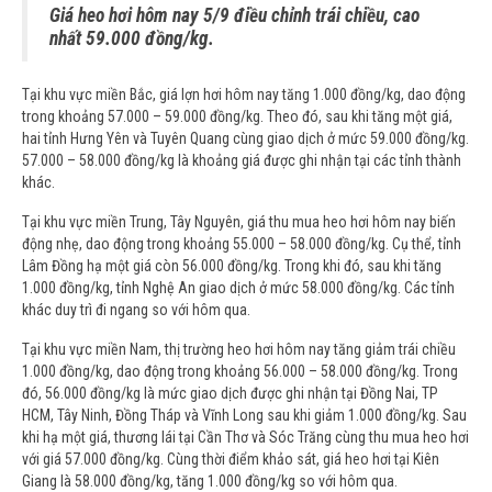
Giá heo hơi hôm nay 5/9 điều chỉnh trái chiều, cao
nhất 59.000 đồng/kg.
Tại khu vực miền Bắc, giá lợn hơi hôm nay tăng 1.000 đồng/kg, dao động
trong khoảng 57.000 – 59.000 đồng/kg. Theo đó, sau khi tăng một giá,
hai tỉnh Hưng Yên và Tuyên Quang cùng giao dịch ở mức 59.000 đồng/kg.
57.000 – 58.000 đồng/kg là khoảng giá được ghi nhận tại các tỉnh thành
khác.
Tại khu vực miền Trung, Tây Nguyên, giá thu mua heo hơi hôm nay biến
động nhẹ, dao động trong khoảng 55.000 – 58.000 đồng/kg. Cụ thể, tỉnh
Lâm Đồng hạ một giá còn 56.000 đồng/kg. Trong khi đó, sau khi tăng
1.000 đồng/kg, tỉnh Nghệ An giao dịch ở mức 58.000 đồng/kg. Các tỉnh
khác duy trì đi ngang so với hôm qua.
Tại khu vực miền Nam, thị trường heo hơi hôm nay tăng giảm trái chiều
1.000 đồng/kg, dao động trong khoảng 56.000 – 58.000 đồng/kg. Trong
đó, 56.000 đồng/kg là mức giao dịch được ghi nhận tại Đồng Nai, TP
HCM, Tây Ninh, Đồng Tháp và Vĩnh Long sau khi giảm 1.000 đồng/kg. Sau
khi hạ một giá, thương lái tại Cần Thơ và Sóc Trăng cùng thu mua heo hơi
với giá 57.000 đồng/kg. Cùng thời điểm khảo sát, giá heo hơi tại Kiên
Giang là 58.000 đồng/kg, tăng 1.000 đồng/kg so với hôm qua.