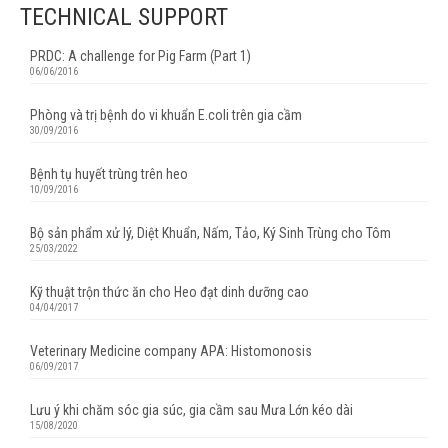
TECHNICAL SUPPORT
PRDC: A challenge for Pig Farm (Part 1)
06/06/2016
Phòng và trị bệnh do vi khuẩn E.coli trên gia cầm
30/09/2016
Bệnh tụ huyết trùng trên heo
10/09/2016
Bộ sản phẩm xử lý, Diệt Khuẩn, Nấm, Tảo, Ký Sinh Trùng cho Tôm
25/03/2022
Kỹ thuật trộn thức ăn cho Heo đạt dinh dưỡng cao
04/04/2017
Veterinary Medicine company APA: Histomonosis
06/09/2017
Lưu ý khi chăm sóc gia súc, gia cầm sau Mưa Lớn kéo dài
15/08/2020