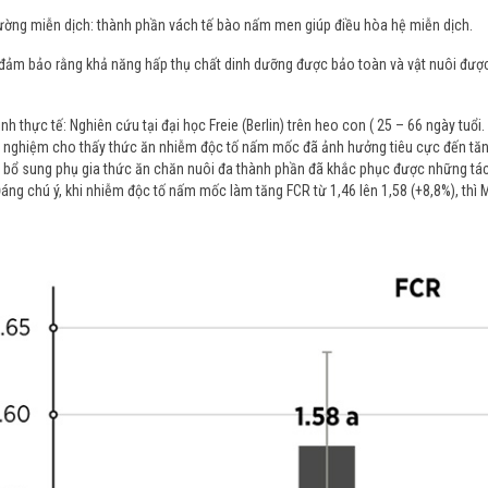
ờng miễn dịch: thành phần vách tế bào nấm men giúp điều hòa hệ miễn dịch.
đảm bảo rằng khả năng hấp thụ chất dinh dưỡng được bảo toàn và vật nuôi được
h thực tế: Nghiên cứu tại đại học Freie (Berlin) trên heo con ( 25 – 66 ngày tu
 nghiệm cho thấy thức ăn nhiễm độc tố nấm mốc đã ảnh hưởng tiêu cực đến tăn
 bổ sung phụ gia thức ăn chăn nuôi đa thành phần đã khắc phục được những tác
áng chú ý, khi nhiễm độc tố nấm mốc làm tăng FCR từ 1,46 lên 1,58 (+8,8%), th