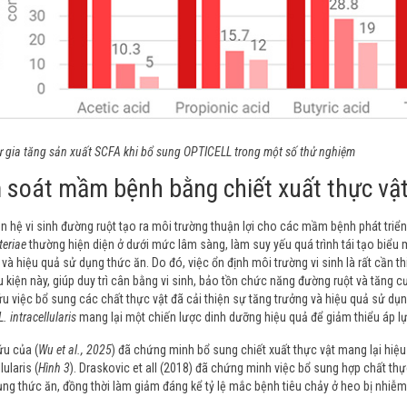
ự gia tăng sản xuất SCFA khi bổ sung OPTICELL trong một số thử nghiệm
 soát mầm bệnh bằng chiết xuất thực vậ
ạn hệ vi sinh đường ruột tạo ra môi trường thuận lợi cho các mầm bệnh phát triể
eriae
thường hiện diện ở dưới mức lâm sàng, làm suy yếu quá trình tái tạo biểu 
và hiệu quả sử dụng thức ăn. Do đó, việc ổn định môi trường vi sinh là rất cần t
u kiện này, giúp duy trì cân bằng vi sinh, bảo tồn chức năng đường ruột và tăng
u việc bổ sung các chất thực vật đã cải thiện sự tăng trưởng và hiệu quả sử dụ
L. intracellularis
mang lại một chiến lược dinh dưỡng hiệu quả để giảm thiểu áp lự
u của (
Wu et al., 2025
) đã chứng minh bổ sung chiết xuất thực vật mang lại hiệ
lularis (
Hình 3
). Draskovic et all (2018) đã chứng minh việc bổ sung hợp chất thự
ng thức ăn, đồng thời làm giảm đáng kể tỷ lệ mắc bệnh tiêu chảy ở heo bị nhiễm L.