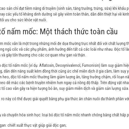
cao sản chỉ đạt tiềm năng di truyền (sinh sản, tăng trưởng, trứng, sữa) khi khẩu
hay các yếu tố kháng dinh dưỡng sẽ gây viêm toàn thân, dẫn đến thiệt hại về kinh
 tối ưu cho sức khỏe vật nuôi.
tố nấm mốc: Một thách thức toàn cầu
m mốc vẫn là một trong những mối đe dọa thường trực nhất đối với chất lượng t
ng ngũ cốc và các phụ phẩm, ảnh hưởng đến tất cả các loài như nhau. Độc tố là
 và gây tổn thương cho các cơ quan như gan và thận.
 độc tố nấm mốc (ví dụ: Aflatoxin, Deoxynivalenol, Fumonisin) làm suy giảm hiệ
g, dẫn đến năng suất kém đồng thời cũng ức chế miễn dịch ở gia cầm, làm suy 
ên heo, độc tố nấm mốc thường làm giảm lượng ăn, tăng trưởng chậm, rối loạn n
heo dễ mắc các bệnh truyền nhiễm hơn ngay cả nồng độ thấp. Trên động vật nhai 
 tố cao vẫn gây ra hiện tượng bỏ ăn, suy giảm miễn dịch và giảm sản lượng sữa.
 ro này có thể được giải quyết bằng phụ gia thức ăn chăn nuôi đa thành phần với
 và chuyển hóa sinh học: loại bỏ độc tố nấm mốc nhanh chóng bằng chất hấp phụ
gan: chiết xuất thực vật giúp giải độc gan;