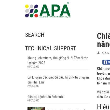
Chi
SEARCH
năn
TECHNICAL SUPPORT
APA M
Khung lịch mùa vụ thả giống Nuôi Tôm Nước
Lợ năm 2022
02/01/2022
Chăn nuô
truyền,
Lời khuyên đặc biệt để điều trị EHP từ chuyên
khỏe đườ
gia Thái Lan
tố nấm m
22/06/2017
Việc giải
Điều trị bệnh trên Ếch nuôi
diễn. Do 
04/07/2020
Hiệu