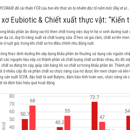
YCORAID đã cải thiện FCR của heo khi thức ăn bị nhiễm độc tố nấm mốc (Raj et al.
 xơ Eubiotic & Chiết xuất thực vật: “Kiến 
rong khẩu phần ăn đóng vai trò then chốt trong việc duy trì hệ vi sinh đường ruột 
n dạ cỏ, duy trì năng suất và chất lượng sữa. Ở heo và gia cầm, chất xơ lên men
e ở ruột già, trong khi chất xơ trơ điều chỉnh nhu động ruột.
ông thức dinh dưỡng khi xây dựng khẩu phần ăn thường sử dụng các nguồn chất
Vì các nguyên liệu này có thành phần và chất lượng chất xơ khác nhau, do đó v
 chất xơ đáng tin cậy, giúp cân bằng hồ sơ chất xơ trong khẩu phần ăn. Thành phần
t ở nhiều cấp độ và phần chất xơ chức năng của nó được lên men chậm và liên t
g sản xuất SCFA, đặc biệt là axit Butyric, đảm bảo tính toàn vẹn, chức năng và 
ột và đảm bảo hiệu quả hoạt động.