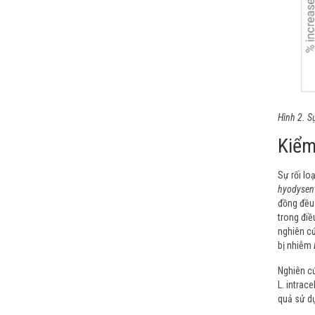
Hình 2. S
Kiểm
Sự rối lo
hyodysent
đồng đều 
trong điề
nghiên cứ
bị nhiễm
Nghiên cứ
L. intracel
quả sử dụ