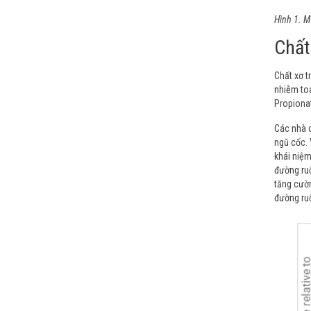
Hình 1. M
Chất
Chất xơ t
nhiễm toa
Propionat
Các nhà c
ngũ cốc. 
khái niệm
đường ruộ
tăng cườn
đường ru