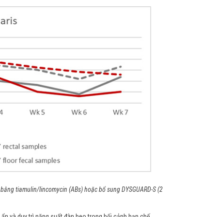
trị bằng tiamulin/lincomycin (ABs) hoặc bổ sung DYSGUARD-S (2
ẩn và duy trì năng suất đàn heo trong bối cảnh hạn chế