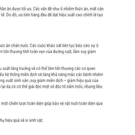
 phần ăn được tối ưu. Các vấn đề như ô nhiễm thức ăn, mất cân
 tế. Do đó, ưu tiên hàng đầu để đạt hiệu suất cao chính là tạo
hức ăn chăn nuôi. Các cuộc khảo sát liên tục báo cáo sự ô
m tổn thương tính toàn vẹn của đường ruột, làm suy giảm
u suất tăng trưởng và có thể làm tổn thương các cơ quan
yếu hệ thống miễn dịch và tăng khả năng mắc các bệnh nhiễm
ăng suất sinh sản ,suy giảm miễn dịch – giảm hiệu quả của
lại dạ cỏ có thể giải độc một số độc tố nấm mốc, nhưng liều
 một chiến lược toàn diện giúp bảo vệ vật nuôi toàn diện qua
 hiệu quả và vi sinh vật;