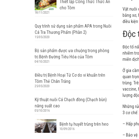
Thiết lập Công Thức Thức Ăn
cho Tôm
Vật nuôi 
18/11/2021
bằng xơ, 
điều kiện
Quy trình sử dụng sản phẩm APA trong Nuôi
Độc 
Cá Tra Thương Phẩm (Phần 2)
15/05/2020
Độc tố nấ
Bộ sản phẩm được ưa chuộng trong phòng
nhiễm tro
trị Bệnh Đường Tiêu Hóa của Tôm
miễn dịch
04/10/2021
Ở gia cầm
Điều trị Bệnh Hoại Tử Cơ do vi khuẩn trên
quan trọn
Tôm Thẻ Chân Trắng
trùng. Tr
25/05/2020
vaccine, 
lượng độc
Kỹ thuật nuôi Cá Chạch đồng (Chạch bùn)
năng suất cao
Những rủi
05/10/2016
3 cơ chế:
– Hấp phụ
Bệnh tụ huyết trùng trên heo
10/09/2016
– Bảo vệ 