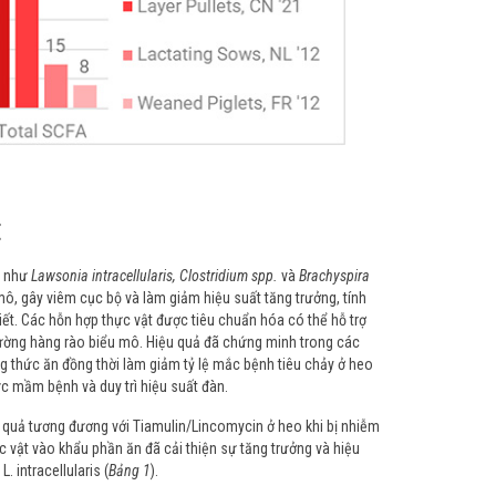
t
n như
Lawsonia intracellularis, Clostridium spp.
và
Brachyspira
mô, gây viêm cục bộ và làm giảm hiệu suất tăng trưởng, tính
hiết. Các hỗn hợp thực vật được tiêu chuẩn hóa có thể hỗ trợ
 cường hàng rào biểu mô. Hiệu quả đã chứng minh trong các
ng thức ăn đồng thời làm giảm tỷ lệ mắc bệnh tiêu chảy ở heo
c mầm bệnh và duy trì hiệu suất đàn.
u quả tương đương với Tiamulin/Lincomycin ở heo khi bị nhiễm
c vật vào khẩu phần ăn đã cải thiện sự tăng trưởng và hiệu
 intracellularis (
Bảng 1
).