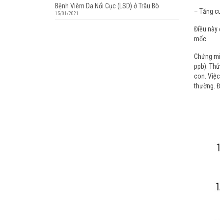
Bệnh Viêm Da Nổi Cục (LSD) ở Trâu Bò
– Tăng cư
15/01/2021
Điều này 
mốc.
Chứng min
ppb). Thử
con. Việc
thường. Đ