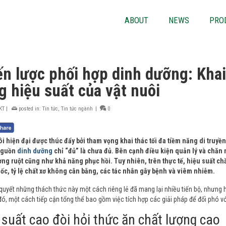
ABOUT
NEWS
PRO
ến lược phối hợp dinh dưỡng: Khai
g hiệu suất của vật nuôi
KT
|
posted in:
Tin tức
,
Tin tức ngành
|
0
i hiện đại được thúc đẩy bởi tham vọng khai thác tối đa tiềm năng di truyề
 nguồn
dinh dưỡng
chỉ “đủ” là chưa đủ. Bên cạnh điều kiện quản lý và chăn n
ng ruột cũng như khả năng phục hồi. Tuy nhiên, trên thực tế, hiệu suất chă
ốc, tỷ lệ chất xơ không cân bằng, các tác nhân gây bệnh và viêm nhiễm.
 quyết những thách thức này một cách riêng lẻ đã mang lại nhiều tiến bộ, nhưng 
đó, một cách tiếp cận tổng thể bao gồm việc tích hợp các giải pháp để đối phó v
 suất cao đòi hỏi thức ăn chất lượng cao