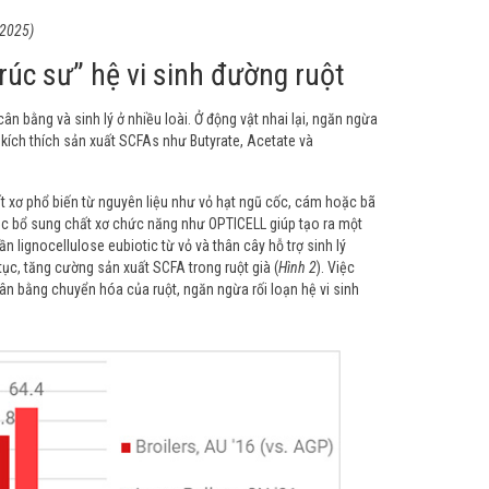
, 2025)
trúc sư” hệ vi sinh đường ruột
cân bằng và sinh lý ở nhiều loài. Ở động vật nhai lại, ngăn ngừa
 kích thích sản xuất SCFAs như Butyrate, Acetate và
 xơ phổ biến từ nguyên liệu như vỏ hạt ngũ cốc, cám hoặc bã
iệc bổ sung chất xơ chức năng như OPTICELL giúp tạo ra một
 lignocellulose eubiotic từ vỏ và thân cây hỗ trợ sinh lý
ục, tăng cường sản xuất SCFA trong ruột già (
Hình 2
). Việc
cân bằng chuyển hóa của ruột, ngăn ngừa rối loạn hệ vi sinh