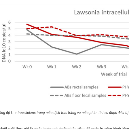
ồng độ L. intracellularis trong mẫu dịch trực tràng và mẫu phân từ heo được điều 
hiết xuất thực vật là chiến lược dinh dưỡng bền vững để quản lý mầm bệnh tiềm 