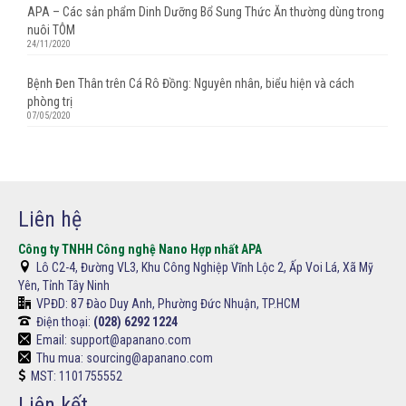
APA – Các sản phẩm Dinh Dưỡng Bổ Sung Thức Ăn thường dùng trong
nuôi TÔM
24/11/2020
Bệnh Đen Thân trên Cá Rô Đồng: Nguyên nhân, biểu hiện và cách
phòng trị
07/05/2020
Liên hệ
Công ty TNHH Công nghệ Nano Hợp nhất APA
Lô C2-4, Đường VL3, Khu Công Nghiệp Vĩnh Lộc 2, Ấp Voi Lá, Xã Mỹ
Yên, Tỉnh Tây Ninh
VPĐD:
87 Đào Duy Anh, Phường Đức Nhuận, TP.HCM
Điện thoại:
(028) 6292 1224
Email: support@apanano.com
Thu mua: sourcing@apanano.com
MST: 1101755552
Liên kết