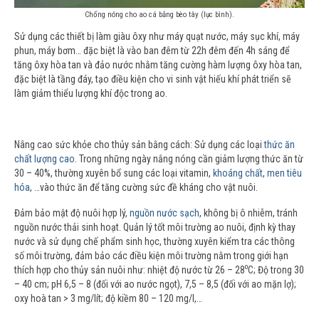
Chống nóng cho ao cá bằng bèo tây (lục bình).
Sử dụng các thiết bị làm giàu ôxy như máy quạt nước, máy sục khí, máy
phun, máy bơm… đặc biệt là vào ban đêm từ 22h đêm đến 4h sáng để
tăng ôxy hòa tan và đảo nước nhằm tăng cường hàm lượng ôxy hòa tan,
đặc biệt là tầng đáy, tạo điều kiện cho vi sinh vật hiếu khí phát triển sẽ
làm giảm thiểu lượng khí độc trong ao.
Nâng cao sức khỏe cho thủy sản bằng cách: Sử dụng các loại
thức ăn
chất lượng cao
. Trong những ngày nắng nóng cần giảm lượng thức ăn từ
30 – 40%, thường xuyên bổ sung các loại vitamin,
khoáng chất
,
men tiêu
hóa
, …vào thức ăn để tăng cường sức đề kháng cho vật nuôi.
Đảm bảo mật độ nuôi hợp lý,
nguồn nước sạch
, không bị ô nhiễm, tránh
nguồn nước thải sinh hoạt. Quản lý tốt môi trường ao nuôi, định kỳ thay
nước và sử dụng chế phẩm sinh học, thường xuyên kiểm tra các thông
số môi trường, đảm bảo các điều kiện môi trường nằm trong giới hạn
o
thích hợp cho thủy sản nuôi như: nhiệt độ nước từ 26 – 28
C; Độ trong 30
– 40 cm; pH 6,5 – 8 (đối với ao nước ngọt), 7,5 – 8,5 (đối với ao mặn lợ);
oxy hoà tan > 3 mg/lít; độ kiềm 80 – 120 mg/l,…