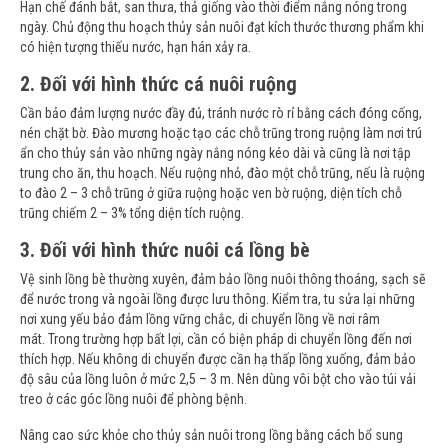
Hạn chế đánh bắt, san thưa, thả giống vào thời điểm nắng nóng trong
ngày. Chủ động thu hoạch thủy sản nuôi đạt kích thước thương phẩm khi
có hiện tượng thiếu nước, hạn hán xảy ra.
2. Đối với hình thức cá nuôi ruộng
Cần bảo đảm lượng nước đầy đủ, tránh nước rò rỉ bằng cách đóng cống,
nén chặt bờ. Đào mương hoặc tạo các chỗ trũng trong ruộng làm nơi trú
ẩn cho thủy sản vào những ngày nắng nóng kéo dài và cũng là nơi tập
trung cho ăn, thu hoạch. Nếu ruộng nhỏ, đào một chỗ trũng, nếu là ruộng
to đào 2 – 3 chỗ trũng ở giữa ruộng hoặc ven bờ ruộng, diện tích chỗ
trũng chiếm 2 – 3% tổng diện tích ruộng.
3. Đối với hình thức nuôi cá lồng bè
Vệ sinh lồng bè thường xuyên, đảm bảo lồng nuôi thông thoáng, sạch sẽ
để nước trong và ngoài lồng được lưu thông. Kiểm tra, tu sửa lại những
nơi xung yếu bảo đảm lồng vững chắc, di chuyển lồng về nơi râm
mát. Trong trường hợp bất lợi, cần có biện pháp di chuyển lồng đến nơi
thích hợp. Nếu không di chuyển được cần hạ thấp lồng xuống, đảm bảo
độ sâu của lồng luôn ở mức 2,5 – 3 m. Nên dùng vôi bột cho vào túi vải
treo ở các góc lồng nuôi để phòng bệnh.
Nâng cao sức khỏe cho thủy sản nuôi trong lồng bằng cách bổ sung