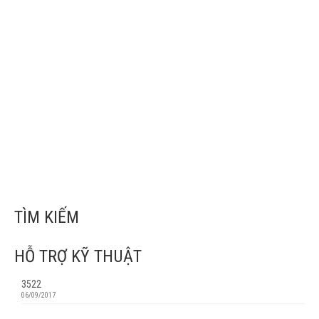
30
Nguyên nhân gây phân ướt,
TH5 2023
tiêu chảy ở gia cầm
APA MKT
|
Chuyên mục:
Tin tức
,
Tin tức ngành
|
0
Phân ướt hoặc tiêu chảy ở gà là dấu hiệu cảnh báo sớm về bệnh
đường ruột có thể cung cấp cho nhà sản xuất cái nhìn sâu sắc về
sức khỏe đường ruột tổng thể của gia cầm. Thời …
Đọc thêm
bệnh đường ruột
,
dinh dưỡng
,
Độc tố nấm mốc
,
gia cầm
,
mầm bệnh
,
Thuốc Thú Y
,
veterinary
TÌM KIẾM
HỖ TRỢ KỸ THUẬT
3522
06/09/2017