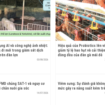
ng AI và công nghệ ảnh nhiệt:
Hiệu quả của Probiotics lên v
đi mới trong giám sát dịch
giảm tỷ lệ hao hụt và cải thiệ
rên đàn lợn
đồng đều của đàn gà mái đẻ
03/08/2026
 FMD chủng SAT-1 và nguy cơ
Viêm sưng: Sự đánh giá khôn
i chăn nuôi gia súc
mức gây ra năng suất kém tr
14/07/2026