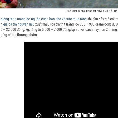
Sản xuất cá tra giống tại huyện Cờ Ðỏ, TP
ra giống tăng mạnh do nguồn cung hạn chế và sức mua tăng
khi gần đây giá cá tr
iện
giá cá tra nguyên liệu
xuất khẩu (cá tra thịt trắng, cỡ 700 – 900 gram/con) đư
0 – 32.000 đồng/kg, tăng từ 5.000 – 7.000 đồng/kg so với cách nay hơn 2 tháng. 
g/kg cá tra thương phẩm.