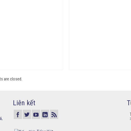
 are closed.
Liên kết
T
á,