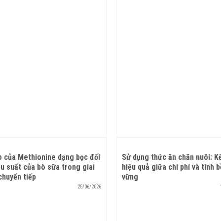
ò của Methionine dạng bọc đối
Sử dụng thức ăn chăn nuôi: K
ệu suất của bò sữa trong giai
hiệu quả giữa chi phí và tính 
chuyển tiếp
vững
25/06/2026