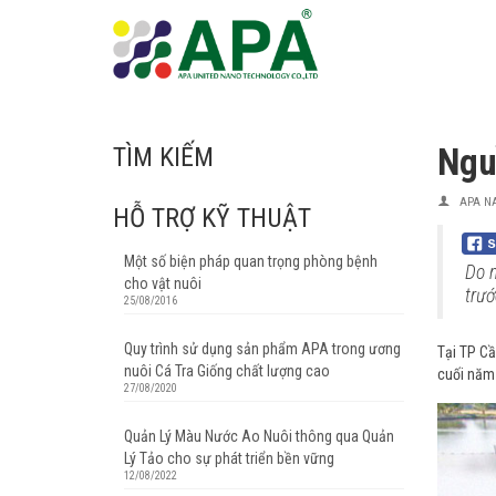
Ngu
TÌM KIẾM
APA N
HỖ TRỢ KỸ THUẬT
Một số biện pháp quan trọng phòng bệnh
Do n
cho vật nuôi
trướ
25/08/2016
Quy trình sử dụng sản phẩm APA trong ương
Tại TP Cầ
nuôi Cá Tra Giống chất lượng cao
cuối năm
27/08/2020
Quản Lý Màu Nước Ao Nuôi thông qua Quản
Lý Tảo cho sự phát triển bền vững
12/08/2022