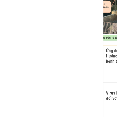
Ứng dụ
Hướng 
bệnh t
Virus
đối vớ