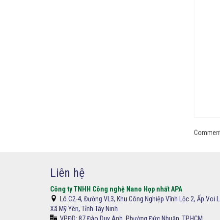
Comments
Liên hệ
Công ty TNHH Công nghệ Nano Hợp nhất APA
Lô C2-4, Đường VL3, Khu Công Nghiệp Vĩnh Lộc 2, Ấp Voi L
Xã Mỹ Yên, Tỉnh Tây Ninh
VPĐD:
87 Đào Duy Anh, Phường Đức Nhuận, TP.HCM