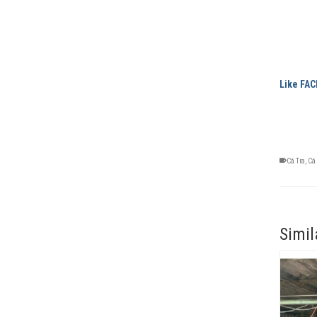
Like FA
Cá Tra
,
Cá 
Simil