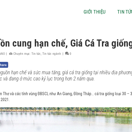
GIỚI THIỆU
TIN TỨ
ồn cung hạn chế, Giá Cá Tra giốn
ANO
|
Chuyên mục:
Tin tức
,
Tin tức ngành
|
0
guồn hạn chế và sức mua tăng, giá cá tra giống tại nhiều địa phươ
c và đang ở mức cao kỷ lục trong hơn 2 năm qua.
n Thơ và các tỉnh vùng ÐBSCL như An Giang, Ðồng Tháp… cá tra giống loại 30 – 3
 2021.