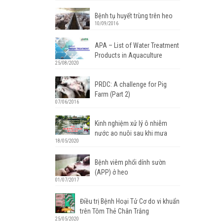
Bệnh tụ huyết trùng trên heo
10/09/2016
APA – List of Water Treatment
Products in Aquaculture
25/08/2020
PRDC: A challenge for Pig
Farm (Part 2)
07/06/2016
Kinh nghiệm xử lý ô nhiễm
nước ao nuôi sau khi mưa
18/05/2020
Bệnh viêm phổi dính sườn
(APP) ở heo
01/07/2017
Điều trị Bệnh Hoại Tử Cơ do vi khuẩn
trên Tôm Thẻ Chân Trắng
25/05/2020