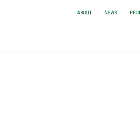
ABOUT
NEWS
PRO
Ứng dụng ng
tiêu chảy, k
suất
APA MKT
|
posted in
Trong bài đánh giá này
quan trọng thiết thực đ
Mối liên hệ giữa khẩu 