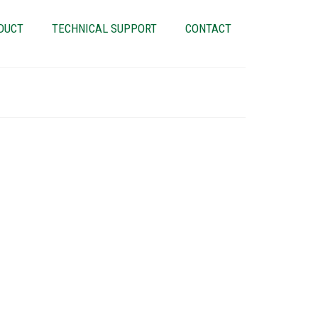
DUCT
TECHNICAL SUPPORT
CONTACT
hiên cứu khẩu phần và
15
hối lượng sơ sinh và năng
JUL 2024
:
Tin tức
,
Tin tức ngành
|
0
, Ioannis Mavromichalis khảo sát các nghiên cứu có tầm
ối với ngành chăn nuôi heo toàn cầu trong thời gian gần đây.
phần ăn và bệnh …
Read More