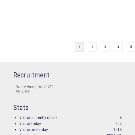
chăn nuôi thú y
,
chất béo
,
din
nái đẻ
,
khả năng tiêu hóa chất b
thịt
,
phản ứng miễn dịch
,
protei
cai sữa
,
Thuốc Thú Y
,
thuốc thú
1
2
3
4
5
Recruitment
We're Hiring for 2021!
01/12/2021
Stats
Visitor currently online:
8
Visitor today:
205
Visitor yesterday:
1513