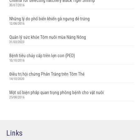
Criteria for selecting hatchery Black Tiger Shrimp
30/07/2016
Những lý do phổ biến khiến gà ngưng đẻ trứng
12/08/2016
Quản lý sức khỏe Tôm nuôi mùa Nắng Nóng
31/03/2023
Bệnh tiêu chảy cấp trên lợn con (PED)
10/10/2016
Điều trị hội chứng Phân Trắng trên Tôm Thẻ
14/10/2020
Một số biện pháp quan trọng phòng bệnh cho vật nuôi
25/08/2016
Links