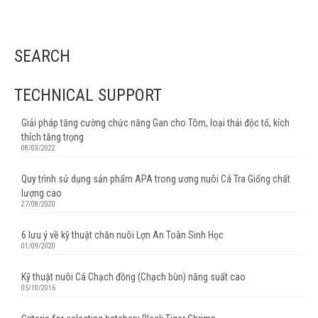
gia cầm
,
lượng Vitamin
,
men tiêu hóa
,
methionine
,
Protein động vật
,
protein thô
,
Protein thực
vật
,
sản lượng trứng gà
,
thú y
,
Thuốc Thú Y
,
thuốc thú y APA
,
veterinary
,
vitamin
SEARCH
TECHNICAL SUPPORT
Giải pháp tăng cường chức năng Gan cho Tôm, loại thải độc tố, kích
thích tăng trọng
08/03/2022
Quy trình sử dụng sản phẩm APA trong ương nuôi Cá Tra Giống chất
lượng cao
27/08/2020
6 lưu ý về kỹ thuật chăn nuôi Lợn An Toàn Sinh Học
01/09/2020
Kỹ thuật nuôi Cá Chạch đồng (Chạch bùn) năng suất cao
05/10/2016