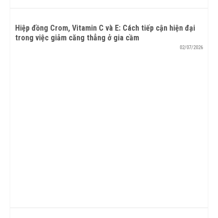
Hiệp đồng Crom, Vitamin C và E: Cách tiếp cận hiện đại
trong việc giảm căng thẳng ở gia cầm
02/07/2026