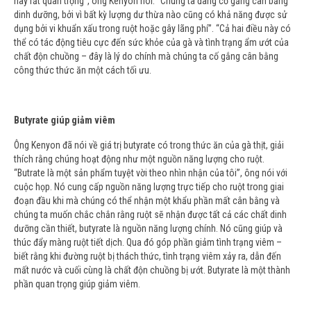
này rất quan trọng”, ông Kenyon nói. “Chúng ta đang cố gắng cân bằng
dinh dưỡng, bởi vì bất kỳ lượng dư thừa nào cũng có khả năng được sử
dụng bởi vi khuẩn xấu trong ruột hoặc gây lãng phí”. “Cả hai điều này có
thể có tác động tiêu cực đến sức khỏe của gà và tình trạng ẩm ướt của
chất độn chuồng – đây là lý do chính mà chúng ta cố gắng cân bằng
công thức thức ăn một cách tối ưu.
Butyrate giúp giảm viêm
Ông Kenyon đã nói về giá trị butyrate có trong thức ăn của gà thịt, giải
thích rằng chúng hoạt động như một nguồn năng lượng cho ruột.
“Butrate là một sản phẩm tuyệt vời theo nhìn nhận của tôi”, ông nói với
cuộc họp. Nó cung cấp nguồn năng lượng trực tiếp cho ruột trong giai
đoạn đầu khi mà chúng có thể nhận một khẩu phần mất cân bằng và
chúng ta muốn chắc chắn rằng ruột sẽ nhận được tất cả các chất dinh
dưỡng cần thiết, butyrate là nguồn năng lượng chính. Nó cũng giúp và
thúc đẩy màng ruột tiết dịch. Qua đó góp phần giảm tình trạng viêm –
biết rằng khi đường ruột bị thách thức, tình trạng viêm xảy ra, dẫn đến
mất nước và cuối cùng là chất độn chuồng bị ướt. Butyrate là một thành
phần quan trọng giúp giảm viêm.