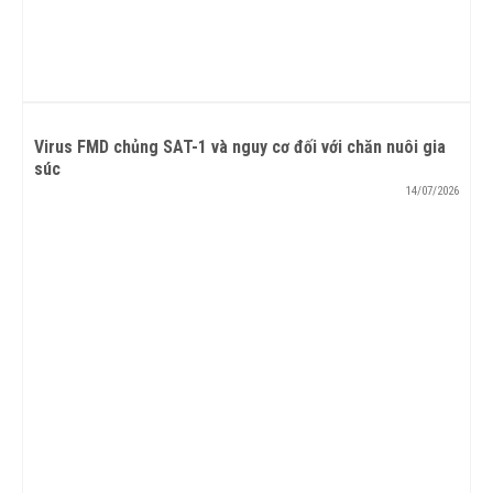
Virus FMD chủng SAT-1 và nguy cơ đối với chăn nuôi gia
súc
14/07/2026