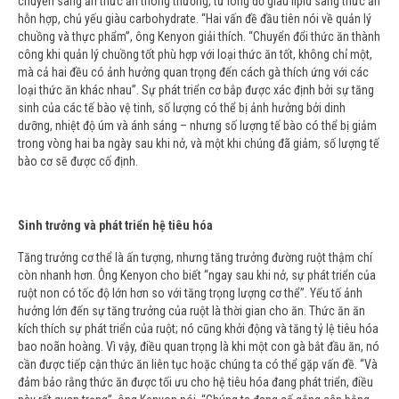
chuyển sang ăn thức ăn thông thường, từ lòng đỏ giàu lipid sang thức ăn
hỗn hợp, chủ yếu giàu carbohydrate. “Hai vấn đề đầu tiên nói về quản lý
chuồng và thực phẩm”, ông Kenyon giải thích. “Chuyển đổi thức ăn thành
công khi quản lý chuồng tốt phù hợp với loại thức ăn tốt, không chỉ một,
mà cả hai đều có ảnh hưởng quan trọng đến cách gà thích ứng với các
loại thức ăn khác nhau”. Sự phát triển cơ bắp được xác định bởi sự tăng
sinh của các tế bào vệ tinh, số lượng có thể bị ảnh hưởng bởi dinh
dưỡng, nhiệt độ úm và ánh sáng – nhưng số lượng tế bào có thể bị giảm
trong vòng hai ba ngày sau khi nở, và một khi chúng đã giảm, số lượng tế
bào cơ sẽ được cố định.
Sinh trưởng và phát triển hệ tiêu hóa
Tăng trưởng cơ thể là ấn tượng, nhưng tăng trưởng đường ruột thậm chí
còn nhanh hơn. Ông Kenyon cho biết “ngay sau khi nở, sự phát triển của
ruột non có tốc độ lớn hơn so với tăng trọng lượng cơ thể”. Yếu tố ảnh
hưởng lớn đến sự tăng trưởng của ruột là thời gian cho ăn. Thức ăn ăn
kích thích sự phát triển của ruột; nó cũng khởi động và tăng tỷ lệ tiêu hóa
bao noãn hoàng. Vì vậy, điều quan trọng là khi một con gà bắt đầu ăn, nó
cần được tiếp cận thức ăn liên tục hoặc chúng ta có thể gặp vấn đề. “Và
đảm bảo rằng thức ăn được tối ưu cho hệ tiêu hóa đang phát triển, điều