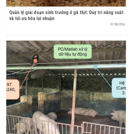
Quản lý giai đoạn sinh trưởng ở gà thịt: Duy trì năng suất
và tối ưu hóa lợi nhuận
07/08/2026