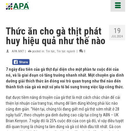
Thức ăn cho gà thịt phát
19
JUL 2024
huy hiệu quả như thế nào
APA MKT
|
posted in:
Tin tức
,
Tin tức ngành
|
0
7 ngày đầu tiên của gà thịt đại diện cho một phần tư cuộc đời của
nó, và là giai đoạn có tăng trưởng nhanh nhất. Một chuyên gia dinh
dưỡng giải thích thức ăn đóng vai trò quan trọng như thế nào đến
thành tích của gà và một số yếu tố bổ sung trong việc lập công thức.
Đạt được tiềm năng di truyền của gà thịt là một cách chắc chắn để cải
thiện lợi nhuận của trang trại, nhưng để làm đúng không phải lúc nào
cũng đơn giản. “Hiện tại, chúng tôi đang giết mổ gà thịt sớm nhất ở 28
ngày tuổi”, theo chuyên gia dinh dưỡng cao cấp tại công ty ABN – UK
Brian Kenyon. 7 ngày đó là 25% cuộc đời của con gà đó, vì vậy điều tuyệt
đối quan trọng là chúng ta làm đúng và gà có khởi đầu tốt nhất. Gà con