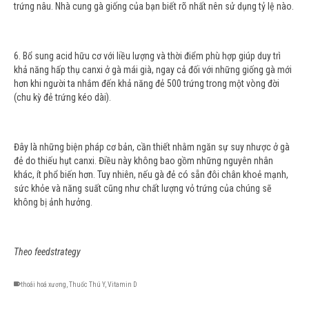
trứng nâu. Nhà cung gà giống của bạn biết rõ nhất nên sử dụng tỷ lệ nào.
6. Bổ sung acid hữu cơ với liều lượng và thời điểm phù hợp giúp duy trì
khả năng hấp thụ canxi ở gà mái già, ngay cả đối với những giống gà mới
hơn khi người ta nhắm đến khả năng đẻ 500 trứng trong một vòng đời
(chu kỳ đẻ trứng kéo dài).
Đây là những biện pháp cơ bản, cần thiết nhằm ngăn sự suy nhược ở gà
đẻ do thiếu hụt canxi. Điều này không bao gồm những nguyên nhân
khác, ít phổ biến hơn. Tuy nhiên, nếu gà đẻ có sẵn đôi chân khoẻ mạnh,
sức khỏe và năng suất cũng như chất lượng vỏ trứng của chúng sẽ
không bị ảnh hưởng.
Theo feedstrategy
thoái hoá xương
,
Thuốc Thú Y
,
Vitamin D