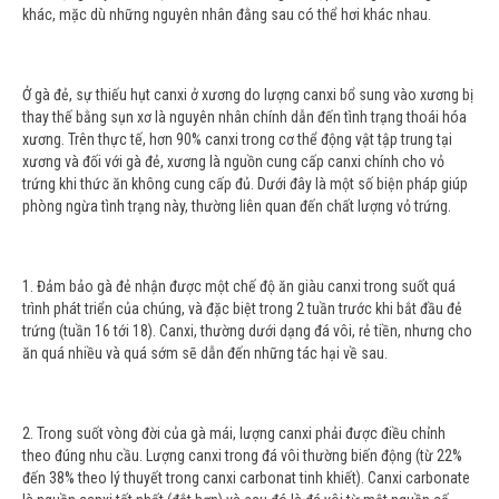
khác, mặc dù những nguyên nhân đằng sau có thể hơi khác nhau.
Ở gà đẻ, sự thiếu hụt canxi ở xương do lượng canxi bổ sung vào xương bị
thay thế bằng sụn xơ là nguyên nhân chính dẫn đến tình trạng thoái hóa
xương. Trên thực tế, hơn 90% canxi trong cơ thể động vật tập trung tại
xương và đối với gà đẻ, xương là nguồn cung cấp canxi chính cho vỏ
trứng khi thức ăn không cung cấp đủ. Dưới đây là một số biện pháp giúp
phòng ngừa tình trạng này, thường liên quan đến chất lượng vỏ trứng.
1. Đảm bảo gà đẻ nhận được một chế độ ăn giàu canxi trong suốt quá
trình phát triển của chúng, và đặc biệt trong 2 tuần trước khi bắt đầu đẻ
trứng (tuần 16 tới 18). Canxi, thường dưới dạng đá vôi, rẻ tiền, nhưng cho
ăn quá nhiều và quá sớm sẽ dẫn đến những tác hại về sau.
2. Trong suốt vòng đời của gà mái, lượng canxi phải được điều chỉnh
theo đúng nhu cầu. Lượng canxi trong đá vôi thường biến động (từ 22%
đến 38% theo lý thuyết trong canxi carbonat tinh khiết). Canxi carbonate