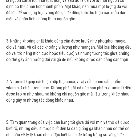
là nguồn canxi tốt nhất (đắt hơn) và sau đó là đá vôi từ một nguồn cố
định có thể phân tích thành phần. Mặt khác, nên mua một lượng đá vôi
đủ lớn để sử dụng trọn vòng đời gà đẻ đồng thời thu thập các mẫu đại
diện và phân tích chúng theo nguồn gốc.
3. Những khoáng chất khác cũng cần được lưu ý như photpho, magie,
clo và natri, và cả các khoáng vi lượng như mangan. Mỗi loại khoáng đều
có vai trò riêng (tích cực hoặc tiêu cực) và những tương tác giữa chúng
có thể gây ảnh hưởng đối với gà đẻ nếu không được cân bằng cẩn thận.
4. Vitamin D giúp cải thiện hấp thụ canxi, vì vậy cần chọn sản phẩm
vitamin D chất lượng cao. Không phải tất cả các sản phẩm vitamin D đều
được tạo ra như nhau, và không chỉ nguồn gốc mà liều lượng khác nhau
cũng gây ra những tác động khác nhau.
5. Tầm quan trọng của việc cân bằng tốt giữa đá vôi mịn và thô đã được
biết rõ, nhưng điều ít được biết đến là các giống gà khác nhau có thể có
nhu cầu về tỷ lệ khác nhau, đặc biệt là gà đẻ trứng trắng so với gà đẻ