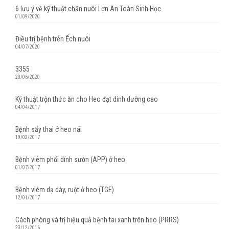
6 lưu ý về kỹ thuật chăn nuôi Lợn An Toàn Sinh Học
01/09/2020
Điều trị bệnh trên Ếch nuôi
04/07/2020
3355
20/06/2020
Kỹ thuật trộn thức ăn cho Heo đạt dinh dưỡng cao
04/04/2017
Bệnh sẩy thai ở heo nái
19/02/2017
Bệnh viêm phổi dính sườn (APP) ở heo
01/07/2017
Bệnh viêm dạ dày, ruột ở heo (TGE)
12/01/2017
Cách phòng và trị hiệu quả bệnh tai xanh trên heo (PRRS)
23/12/2016